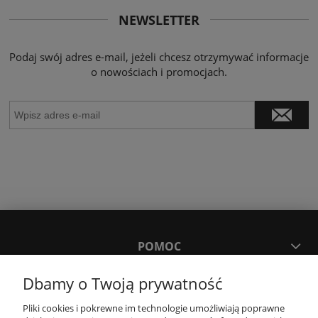
NEWSLETTER
Podaj swój adres e-mail, jeżeli chcesz otrzymywać informacje
o nowościach i promocjach.
POMOC
Dbamy o Twoją prywatność
MOJE KONTO
Pliki cookies i pokrewne im technologie umożliwiają poprawne