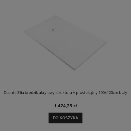
ły
Deante Silia brodzik akrylowy struktura A prostokątny 100x120cm biały
D
1 424,25 zł
DO KOSZYKA