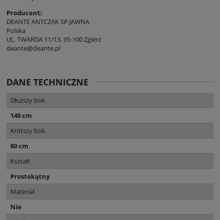
Producent:
DEANTE ANTCZAK SP.JAWNA
Polska
UL. TWARDA 11/13, 95-100 Zgierz
deante@deante.pl
DANE TECHNICZNE
Dłuższy bok
140 cm
Krótszy bok
80 cm
Kształt
Prostokątny
Materiał
Nie