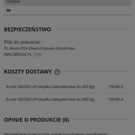
Odpływ
90
BEZPIECZEŃSTWO
Pliki do pobrania:
PL Atest-PZH-Zlewozmywaki Granitowe
DWU BRODZ PL_1 (1)
KOSZTY DOSTAWY
CENA NIE ZAWIERA EWENTUALNYCH
KOSZTÓW PŁATNOŚCI
Kurier GEODIS
(Przesyłka całopaletowa do 450 kg)
159,00 zł
Kurier GEODIS
(Przesyłka całopaletowa do 800 kg)
199,00 zł
OPINIE O PRODUKCIE (0)
Wyświetlane są wszystkie opinie (pozytywne i negatywne).