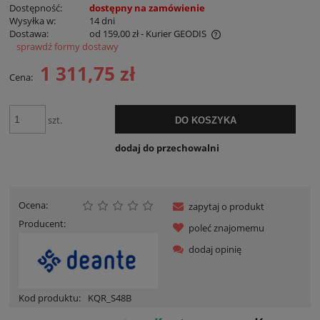
Dostępność:
dostępny na zamówienie
Wysyłka w:
14 dni
Dostawa:
od 159,00 zł
- Kurier GEODIS
sprawdź formy dostawy
Cena nie zawiera ewentualnych kosztów płatności
1 311,75 zł
Cena:
szt.
DO KOSZYKA
dodaj do przechowalni
Ocena:
zapytaj o produkt
Producent:
poleć znajomemu
dodaj opinię
Kod produktu:
KQR_S48B