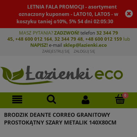
LETNIA FALA PROMOCJI - asortyment
oznaczony kuponem - LATO10, LATO5 - w
koszyku taniej o10%, 5%
54
dni
02
:
05
:
30
MASZ PYTANIA?
ZADZWOŃ!
telefon
32 344 79
45
,
+48 600 012 164
,
32 344 79 4
8
,
+4
8 600 012 159
lub
NAPISZ!
e-mail
sklep@lazienki.eco
ZAREJESTRUJ SIĘ
ZALOGUJ SIĘ
BRODZIK DEANTE CORREO GRANITOWY
PROSTOKĄTNY SZARY METALIK 140X80CM