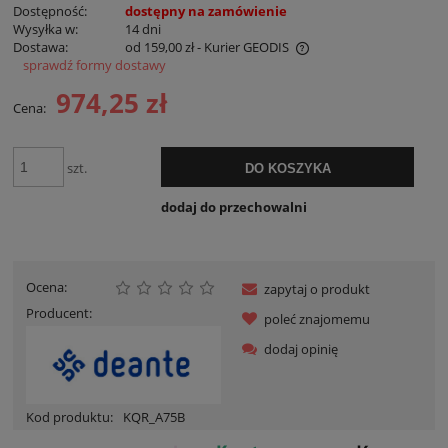
Dostępność:
dostępny na zamówienie
Wysyłka w:
14 dni
Dostawa:
od 159,00 zł
- Kurier GEODIS
sprawdź formy dostawy
Cena nie zawiera ewentualnych kosztów płatności
974,25 zł
Cena:
szt.
DO KOSZYKA
dodaj do przechowalni
Ocena:
zapytaj o produkt
Producent:
poleć znajomemu
dodaj opinię
Kod produktu:
KQR_A75B