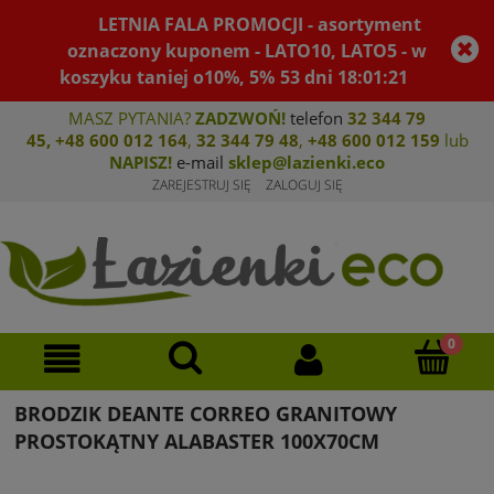
LETNIA FALA PROMOCJI - asortyment
oznaczony kuponem - LATO10, LATO5 - w
koszyku taniej o10%, 5%
53
dni
18
:
01
:
20
MASZ PYTANIA?
ZADZWOŃ!
telefon
32 344 79
45
,
+48 600 012 164
,
32 344 79 4
8
,
+4
8 600 012 159
lub
NAPISZ!
e-mail
sklep@lazienki.eco
ZAREJESTRUJ SIĘ
ZALOGUJ SIĘ
BRODZIK DEANTE CORREO GRANITOWY
PROSTOKĄTNY ALABASTER 100X70CM