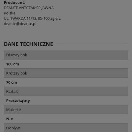
Producent:
DEANTE ANTCZAK SP.JAWNA
Polska
UL. TWARDA 11/13, 95-100 Zgierz
deante@deante.pl
DANE TECHNICZNE
Dłuższy bok
100 cm
Krótszy bok
70 cm
Kształt
Prostokątny
Materiał
Nie
Odpływ