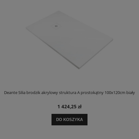
ły
Deante Silia brodzik akrylowy struktura A prostokątny 100x120cm biały
D
1 424,25 zł
DO KOSZYKA