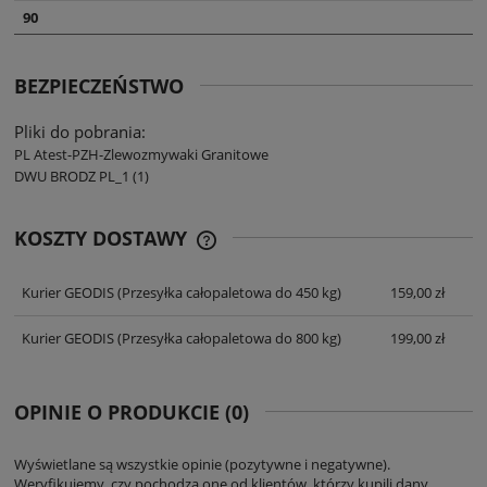
90
BEZPIECZEŃSTWO
Pliki do pobrania:
PL Atest-PZH-Zlewozmywaki Granitowe
DWU BRODZ PL_1 (1)
KOSZTY DOSTAWY
CENA NIE ZAWIERA EWENTUALNYCH
KOSZTÓW PŁATNOŚCI
Kurier GEODIS
(Przesyłka całopaletowa do 450 kg)
159,00 zł
Kurier GEODIS
(Przesyłka całopaletowa do 800 kg)
199,00 zł
OPINIE O PRODUKCIE (0)
Wyświetlane są wszystkie opinie (pozytywne i negatywne).
Weryfikujemy, czy pochodzą one od klientów, którzy kupili dany