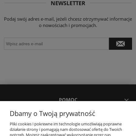
NEWSLETTER
Podaj swój adres e-mail, jeżeli chcesz otrzymywać informacje
o nowościach i promocjach.
POMOC
Dbamy o Twoją prywatność
MOJE KONTO
Pliki cookies i pokrewne im technologie umożliwiają poprawne
działanie strony i pomagają nam dostosować ofertę do Twoich
potrzeb. Możesz zaakceptować wykorzystanie przez nas