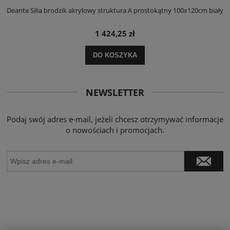
ły
Deante Silia brodzik akrylowy struktura A prostokątny 100x120cm biały
D
1 424,25 zł
DO KOSZYKA
NEWSLETTER
Podaj swój adres e-mail, jeżeli chcesz otrzymywać informacje
o nowościach i promocjach.