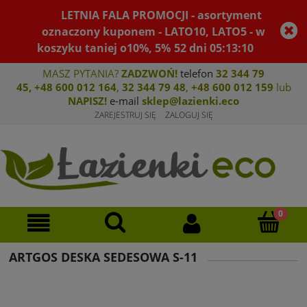
LETNIA FALA PROMOCJI - asortyment
oznaczony kuponem - LATO10, LATO5 - w
koszyku taniej o10%, 5%
52
dni
05
:
13
:
10
MASZ PYTANIA?
ZADZWOŃ!
telefon
32 344 79
45
,
+48 600 012 164
,
32 344 79 4
8
,
+4
8 600 012 159
lub
NAPISZ!
e-mail
sklep@lazienki.eco
ZAREJESTRUJ SIĘ
ZALOGUJ SIĘ
ARTGOS DESKA SEDESOWA S-11