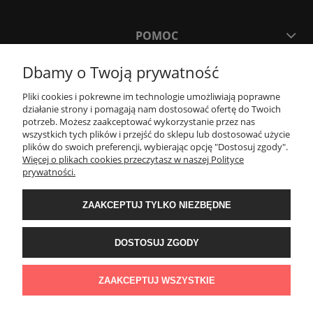
POMOC
Dbamy o Twoją prywatność
MOJE KONTO
Pliki cookies i pokrewne im technologie umożliwiają poprawne
działanie strony i pomagają nam dostosować ofertę do Twoich
PŁATNOŚCI I DOSTAWA
potrzeb. Możesz zaakceptować wykorzystanie przez nas
wszystkich tych plików i przejść do sklepu lub dostosować użycie
plików do swoich preferencji, wybierając opcję "Dostosuj zgody".
Więcej o plikach cookies przeczytasz w naszej Polityce
KONTAKT
prywatności.
ZAAKCEPTUJ TYLKO NIEZBĘDNE
Wyposażenie łazienek Łazienki.eco | Pawła 23, 41-708 Ruda Śląska | E-mail:
sklep@lazienki.eco | Tel.: 600 012 164 lub 600 012 159 | TGS Przemysław
Stoń | NIP: 6312213594 | REGON: 276403698
DOSTOSUJ ZGODY
ZAAKCEPTUJ WSZYSTKIE