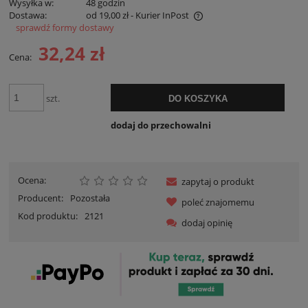
Wysyłka w:
48 godzin
Dostawa:
od 19,00 zł
- Kurier InPost
sprawdź formy dostawy
Cena nie zawiera ewentualnych kosztów płatności
32,24 zł
Cena:
szt.
DO KOSZYKA
dodaj do przechowalni
Ocena:
zapytaj o produkt
Producent:
Pozostała
poleć znajomemu
Kod produktu:
2121
dodaj opinię