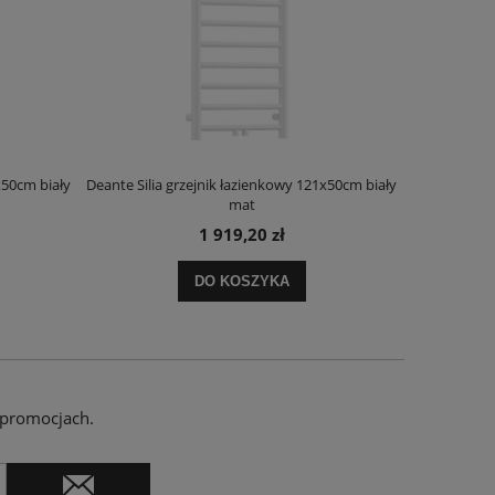
x50cm biały
Deante Silia grzejnik łazienkowy 121x50cm biały
Deante Ora
mat
1 919,20 zł
DO KOSZYKA
 promocjach.