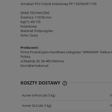
Armakan PCV trójnik kolankowy PP 110/50/45°/135
DANE TECHNICZNE:
Średnica: 110/50 mm
Kąt(°): 45/135
Kolankowy
Materiał: Polipropylen
Kolor: Szary
Producent:
Firma Produkcyjno-Handlowo-Usługowa "ARMAKAN" Kiebus K
Polska
ul.Wądoły 20, 56-400 Oleśnica
biuro@armakan.pl
KOSZTY DOSTAWY
Kurier InPost
(do 5 kg)
1
CENA NIE ZAWIERA EWENT
KOSZTÓW PŁATNOŚCI
Kurier GLS
(do 5 kg)
1