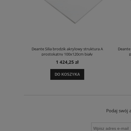
truktura A
Deante Silia brodzik akrylowy struktura A
Deante 
ały
prostokątny 100x120cm biały
p
1 424,25 zł
DO KOSZYKA
Podaj swój 