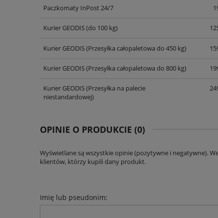
Paczkomaty InPost 24/7
1
Kurier GEODIS
(do 100 kg)
125
Kurier GEODIS
(Przesyłka całopaletowa do 450 kg)
159
Kurier GEODIS
(Przesyłka całopaletowa do 800 kg)
199
Kurier GEODIS
(Przesyłka na palecie
249
niestandardowej)
OPINIE O PRODUKCIE (0)
Wyświetlane są wszystkie opinie (pozytywne i negatywne). W
klientów, którzy kupili dany produkt.
Imię lub pseudonim: