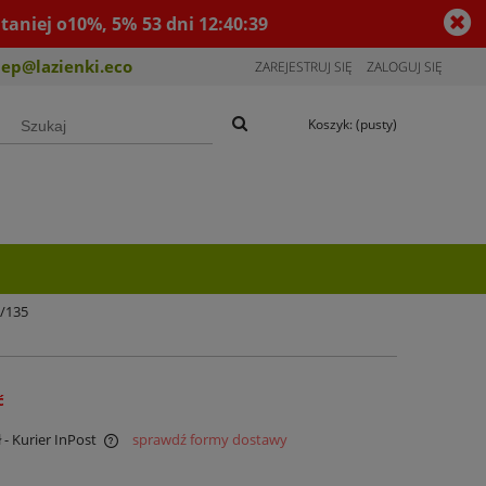
taniej o10%, 5%
53
dni
12
:
40
:
39
lep@lazienki.eco
ZAREJESTRUJ SIĘ
ZALOGUJ SIĘ
Koszyk:
(pusty)
°/135
ć
ł
- Kurier InPost
sprawdź formy dostawy