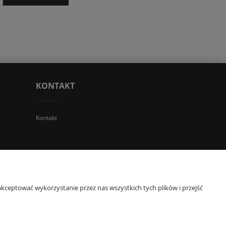
KONTAKT
Kontakt
 TGS Przemysław Stoń | NIP: 6312213594 | REGON: 276403698
kceptować wykorzystanie przez nas wszystkich tych plików i przejść