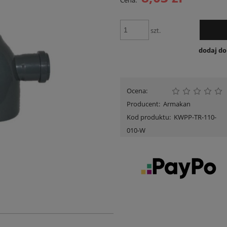
Cena:
Cena nie zawiera ewentua
płatności
szt.
dodaj d
Ocena:
Producent:
Armakan
Kod produktu:
KWPP-TR-110-
010-W