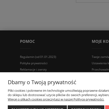
POMOC
MOJE K
Regulamin (od 01.01.2023)
Twoje zamów
Polityka prywatności
Ustawienia 
Reklamacje i zwroty
Przechowaln
Wyposażenie łazienek Łazienki.eco | Pawła 23, 41-708 Rud
Dbamy o Twoją prywatność
Pliki cookies i pokrewne im technologie umożliwiają poprawne działa
do sklepu lub dostosować użycie plików do swoich preferencji, wybiera
Więcej o plikach cookies przeczytasz w naszej Polityce prywatności.