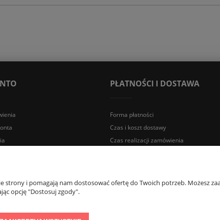
ONTO
PŁATNOŚCI I DOSTAWA
ienia
Forma płatności
konta
Czas i koszt dostawy
ia
Czas realizacji zamówienia
a Śląska | E-mail: sklep@lazienki.eco | Tel.: 600 012 164 lub 600 012 159 |
nie strony i pomagają nam dostosować ofertę do Twoich potrzeb. Możesz zaa
jąc opcję "Dostosuj zgody".