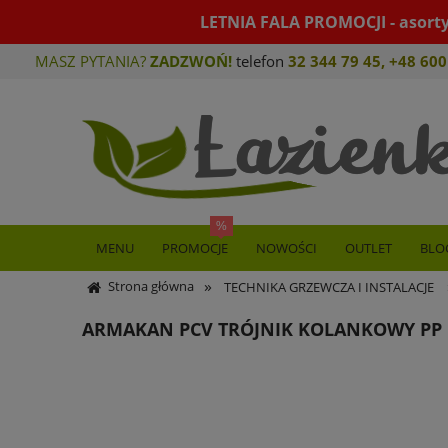
LETNIA FALA PROMOCJI - asort
MASZ PYTANIA?
ZADZWOŃ!
telefon
32 344 79 45
,
+48 600
MENU
PROMOCJE
NOWOŚCI
OUTLET
BLO
»
Strona główna
TECHNIKA GRZEWCZA I INSTALACJE
ARMAKAN PCV TRÓJNIK KOLANKOWY PP 1