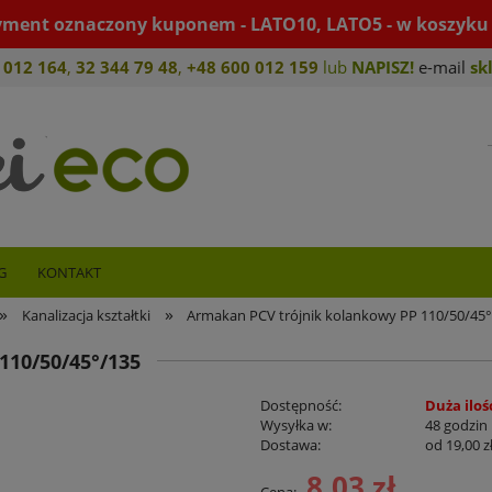
yment oznaczony kuponem - LATO10, LATO5 - w koszyku 
 012 164
,
32 344 79 4
8
,
+4
8 600 012 159
lub
NAPISZ!
e-mail
sk
G
KONTAKT
»
»
Kanalizacja kształtki
Armakan PCV trójnik kolankowy PP 110/50/45
10/50/45°/135
Dostępność:
Duża iloś
Wysyłka w:
48 godzin
Dostawa:
od 19,00 z
8,03 zł