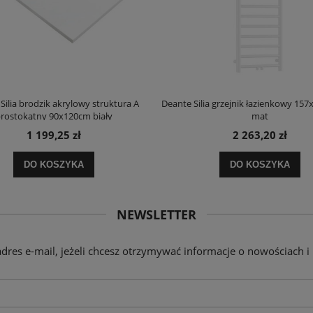
Silia brodzik akrylowy struktura A
Deante Silia grzejnik łazienkowy 157
rostokątny 90x120cm biały
mat
1 199,25 zł
2 263,20 zł
DO KOSZYKA
DO KOSZYKA
NEWSLETTER
adres e-mail, jeżeli chcesz otrzymywać informacje o nowościach i