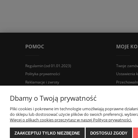
POMOC
MOJE K
Regulamin (od 01.01.2023)
Twoje zamów
Polityka prywatności
Ustawienia 
Reklamacje i zwroty
Przechowaln
Wyposażenie łazienek Łazienki.eco | Pawła 23, 41-708 Rud
Dbamy o Twoją prywatność
Pliki cookies i pokrewne im technologie umożliwiają poprawne działa
do sklepu lub dostosować użycie plików do swoich preferencji, wybiera
Więcej o plikach cookies przeczytasz w naszej Polityce prywatności.
ZAAKCEPTUJ TYLKO NIEZBĘDNE
DOSTOSUJ ZGODY