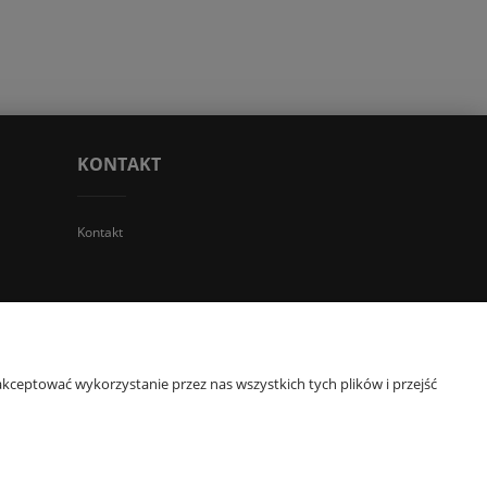
KONTAKT
Kontakt
 TGS Przemysław Stoń | NIP: 6312213594 | REGON: 276403698
kceptować wykorzystanie przez nas wszystkich tych plików i przejść