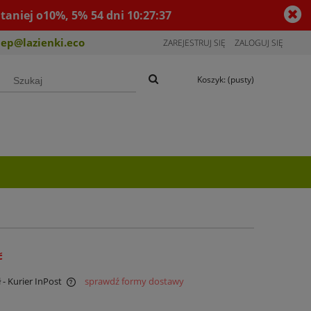
taniej o10%, 5%
54
dni
10
:
27
:
37
lep@lazienki.eco
ZAREJESTRUJ SIĘ
ZALOGUJ SIĘ
Koszyk:
(pusty)
ć
ł
- Kurier InPost
sprawdź formy dostawy