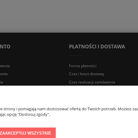
ONTO
PŁATNOŚCI I DOSTAWA
ienia
Forma płatności
konta
Czas i koszt dostawy
ia
Czas realizacji zamówienia
a Śląska | E-mail: sklep@lazienki.eco | Tel.: 600 012 164 lub 600 012 159 |
nie strony i pomagają nam dostosować ofertę do Twoich potrzeb. Możesz zaa
jąc opcję "Dostosuj zgody".
ZAAKCEPTUJ WSZYSTKIE