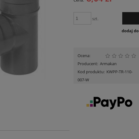
Cena:
Cena nie zawiera ewentua
płatności
szt.
dodaj d
Ocena:
Producent:
Armakan
Kod produktu:
KWPP-TR-110-
007-W