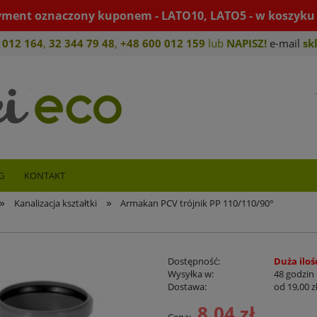
yment oznaczony kuponem - LATO10, LATO5 - w koszyku 
 012 164
,
32 344 79 4
8
,
+4
8 600 012 159
lub
NAPISZ!
e-mail
sk
G
KONTAKT
»
»
Kanalizacja kształtki
Armakan PCV trójnik PP 110/110/90°
Dostępność:
Duża iloś
Wysyłka w:
48 godzin
Dostawa:
od 19,00 z
8,04 zł