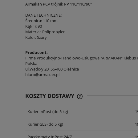
Armakan PCV trójnik PP 110/110/90°
DANE TECHNICZNE:
Średnica: 110 mm
Kąt(°): 90
Materiał: Polipropylen
Kolor: Szary
Producent:
Firma Produkcyjno-Handlowo-Usługowa "ARMAKAN" Kiebus K
Polska
ul.Wądoły 20, 56-400 Oleśnica
biuro@armakan.pl
KOSZTY DOSTAWY
Kurier InPost
(do 5 kg)
1
CENA NIE ZAWIERA EWENT
KOSZTÓW PŁATNOŚCI
Kurier GLS
(do 5 kg)
1
Paczkomaty InPost 24/7
1