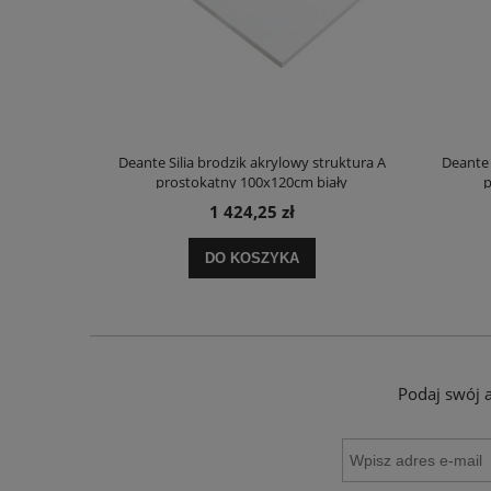
truktura A
Deante Silia brodzik akrylowy struktura A
Deante 
ały
prostokątny 100x120cm biały
p
1 424,25 zł
DO KOSZYKA
Podaj swój 