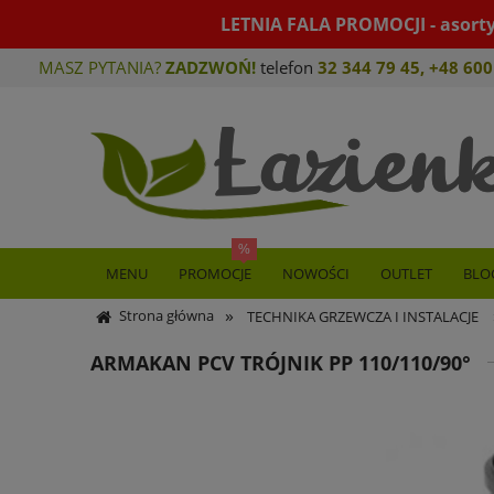
LETNIA FALA PROMOCJI - asort
MASZ PYTANIA?
ZADZWOŃ!
telefon
32 344 79 45
,
+48 600
MENU
PROMOCJE
NOWOŚCI
OUTLET
BLO
»
Strona główna
TECHNIKA GRZEWCZA I INSTALACJE
ARMAKAN PCV TRÓJNIK PP 110/110/90°