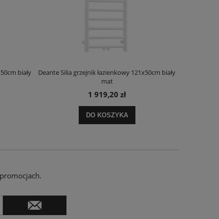
x50cm biały
Deante Silia grzejnik łazienkowy 121x50cm biały
Deante Ora
mat
1 919,20 zł
DO KOSZYKA
 promocjach.