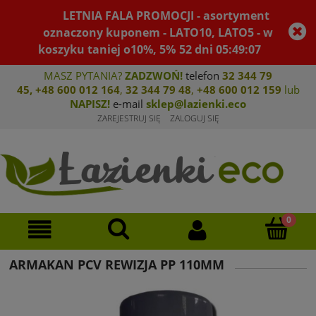
LETNIA FALA PROMOCJI - asortyment
oznaczony kuponem - LATO10, LATO5 - w
koszyku taniej o10%, 5%
52
dni
05
:
49
:
07
MASZ PYTANIA?
ZADZWOŃ!
telefon
32 344 79
45
,
+48 600 012 164
,
32 344 79 4
8
,
+4
8 600 012 159
lub
NAPISZ!
e-mail
sklep@lazienki.eco
ZAREJESTRUJ SIĘ
ZALOGUJ SIĘ
ARMAKAN PCV REWIZJA PP 110MM