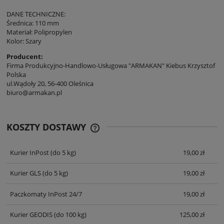
DANE TECHNICZNE:
Średnica: 110 mm
Materiał: Polipropylen
Kolor: Szary
Producent:
Firma Produkcyjno-Handlowo-Usługowa "ARMAKAN" Kiebus Krzysztof
Polska
ul.Wądoły 20, 56-400 Oleśnica
biuro@armakan.pl
KOSZTY DOSTAWY
CENA NIE ZAWIERA EWENTUALNYCH
KOSZTÓW PŁATNOŚCI
Kurier InPost
(do 5 kg)
19,00 zł
Kurier GLS
(do 5 kg)
19,00 zł
Paczkomaty InPost 24/7
19,00 zł
Kurier GEODIS
(do 100 kg)
125,00 zł