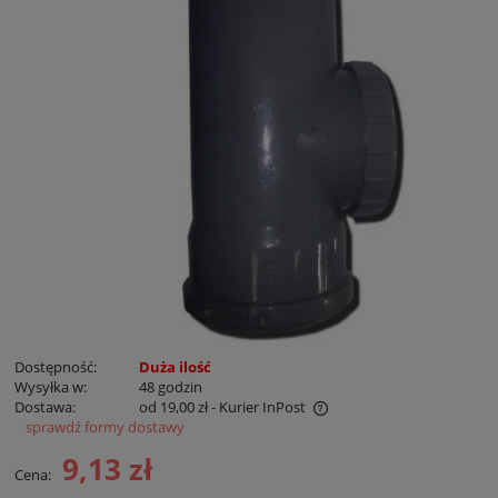
Dostępność:
Duża ilość
Wysyłka w:
48 godzin
Dostawa:
od 19,00 zł
- Kurier InPost
sprawdź formy dostawy
Cena nie zawiera ewentualnych kosztów płatności
9,13 zł
Cena: