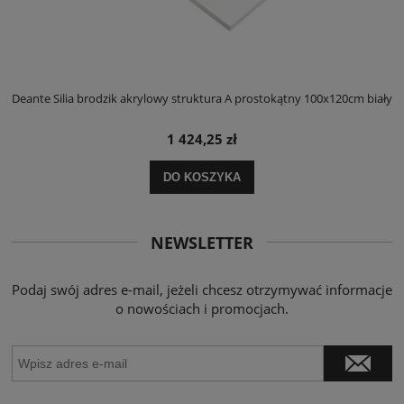
ły
Deante Silia brodzik akrylowy struktura A prostokątny 100x120cm biały
D
1 424,25 zł
DO KOSZYKA
NEWSLETTER
Podaj swój adres e-mail, jeżeli chcesz otrzymywać informacje
o nowościach i promocjach.