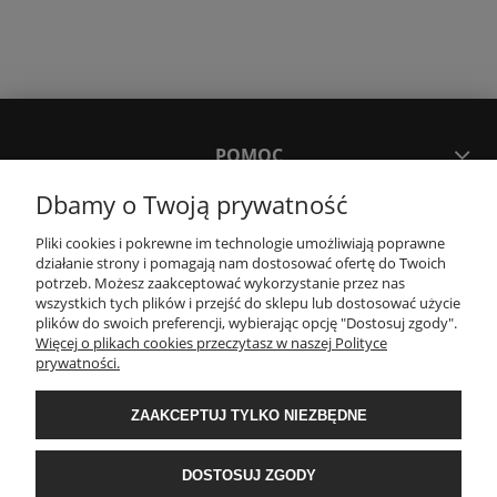
POMOC
Dbamy o Twoją prywatność
MOJE KONTO
Pliki cookies i pokrewne im technologie umożliwiają poprawne
działanie strony i pomagają nam dostosować ofertę do Twoich
potrzeb. Możesz zaakceptować wykorzystanie przez nas
PŁATNOŚCI I DOSTAWA
wszystkich tych plików i przejść do sklepu lub dostosować użycie
plików do swoich preferencji, wybierając opcję "Dostosuj zgody".
Więcej o plikach cookies przeczytasz w naszej Polityce
KONTAKT
prywatności.
ZAAKCEPTUJ TYLKO NIEZBĘDNE
Wyposażenie łazienek Łazienki.eco | Pawła 23, 41-708 Ruda Śląska | E-mail:
sklep@lazienki.eco | Tel.: 600 012 164 lub 600 012 159 | TGS Przemysław
Stoń | NIP: 6312213594 | REGON: 276403698
DOSTOSUJ ZGODY