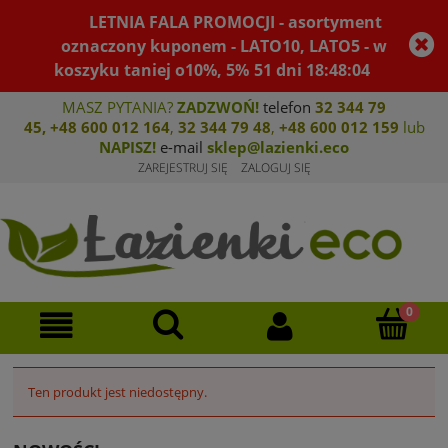
LETNIA FALA PROMOCJI - asortyment
oznaczony kuponem - LATO10, LATO5 - w
koszyku taniej o10%, 5%
51
dni
18
:
48
:
04
MASZ PYTANIA?
ZADZWOŃ!
telefon
32 344 79
45
,
+48 600 012 164
,
32 344 79 4
8
,
+4
8 600 012 159
lub
NAPISZ!
e-mail
sklep@lazienki.eco
ZAREJESTRUJ SIĘ
ZALOGUJ SIĘ
Ten produkt jest niedostępny.