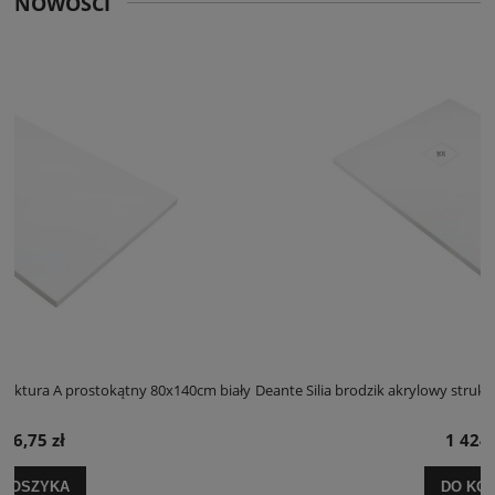
NOWOŚCI
m biały
Deante Silia brodzik akrylowy struktura A prostokątny 100x120cm b
1 424,25 zł
DO KOSZYKA