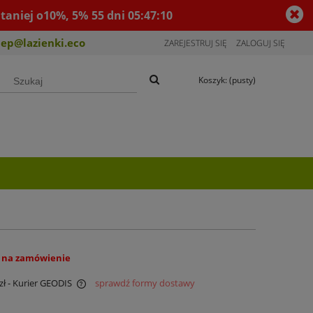
taniej o10%, 5%
55
dni
05
:
47
:
10
lep@lazienki.eco
ZAREJESTRUJ SIĘ
ZALOGUJ SIĘ
Koszyk:
(pusty)
 na zamówienie
zł
- Kurier GEODIS
sprawdź formy dostawy