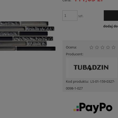
Cena:
Cena nie zawiera ewent
płatności
szt.
dodaj d
Ocena:
Producent:
Kod produktu:
LS-01-159-0327-
0098-1-027