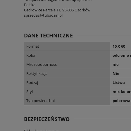
Polska
Cedrowice Parcela 11, 95-035 Ozorków
sprzedaz@tubadzin.pl
DANE TECHNICZNE
Format
10 X 60
Kolor
odcienie 
Mrozoodporność
nie
Rektyfikacja
Nie
Rodzaj
Listwa
Styl
mix kolo
Typ powierzchni
polerowa
BEZPIECZEŃSTWO