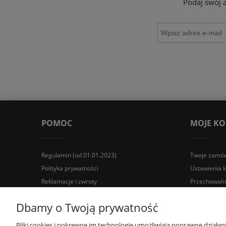
Podaj swój 
POMOC
MOJE K
Regulamin (od 01.01.2023)
Twoje zamów
Polityka prywatności
Ustawienia 
Reklamacje i zwroty
Przechowaln
Wyposażenie łazienek Łazienki.eco | Pawła 23, 41-708 Rud
Dbamy o Twoją prywatność
Pliki cookies i pokrewne im technologie umożliwiają poprawne działa