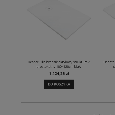
truktura A
Deante Silia brodzik akrylowy struktura A
Deante 
ały
prostokątny 100x120cm biały
p
1 424,25 zł
DO KOSZYKA