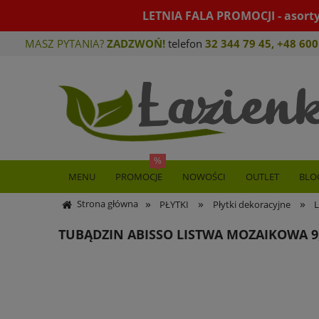
LETNIA FALA PROMOCJI - asort
MASZ PYTANIA?
ZADZWOŃ!
telefon
32 344 79 45
,
+48 600
MENU
PROMOCJE
NOWOŚCI
OUTLET
BLO
»
»
»
Strona główna
PŁYTKI
Płytki dekoracyjne
L
TUBĄDZIN ABISSO LISTWA MOZAIKOWA 9,