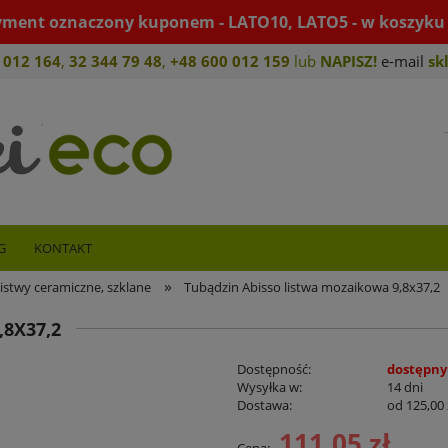
yment oznaczony kuponem - LATO10, LATO5 - w koszyku 
 012 164
,
32 344 79 4
8
,
+4
8 600 012 159
lub
NAPISZ!
e-mail
sk
G
KONTAKT
»
istwy ceramiczne, szklane
Tubądzin Abisso listwa mozaikowa 9,8x37,2
8X37,2
Dostępność:
dostępny
Wysyłka w:
14 dni
Dostawa:
od 125,00 
111,05 zł