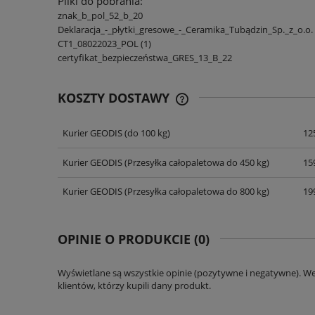
Pliki do pobrania:
znak_b_pol_52_b_20
Deklaracja_-_płytki_gresowe_-_Ceramika_Tubądzin_Sp._z_o.o.
CT1_08022023_POL (1)
certyfikat_bezpieczeństwa_GRES_13_B_22
KOSZTY DOSTAWY
Kurier GEODIS
(do 100 kg)
125
CENA NIE ZAWIERA EWENT
KOSZTÓW PŁATNOŚCI
Kurier GEODIS
(Przesyłka całopaletowa do 450 kg)
159
Kurier GEODIS
(Przesyłka całopaletowa do 800 kg)
199
OPINIE O PRODUKCIE (0)
Wyświetlane są wszystkie opinie (pozytywne i negatywne). W
klientów, którzy kupili dany produkt.