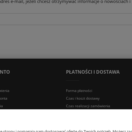
adres e-mail, jeżeli chcesz otrzymywać informacje o nowościach i
ONTO
PŁATNOŚCI I DOSTAWA
ienia
Forma płatności
konta
Czas i koszt dostawy
ia
Czas realizacji zamówienia
a Śląska | E-mail: sklep@lazienki.eco | Tel.: 600 012 164 lub 600 012 159 |
nie strony i pomagają nam dostosować ofertę do Twoich potrzeb. Możesz zaa