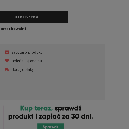
ualnych kosztów
DO KOSZYKA
o przechowalni
zapytaj o produkt
poleć znajomemu
dodaj opinię