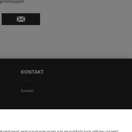
 promocjach.
KONTAKT
Kontakt
 TGS Przemysław Stoń | NIP: 6312213594 | REGON: 276403698
kceptować wykorzystanie przez nas wszystkich tych plików i przejść