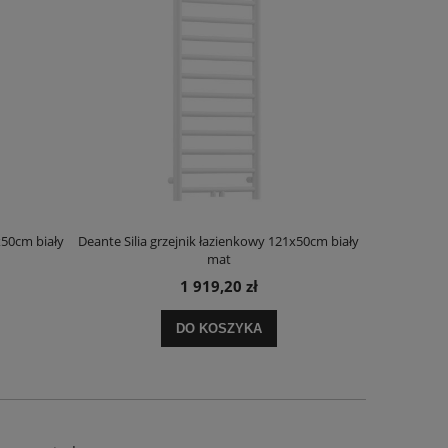
x50cm biały
Deante Silia grzejnik łazienkowy 121x50cm biały
Deante Ora
mat
1 919,20 zł
DO KOSZYKA