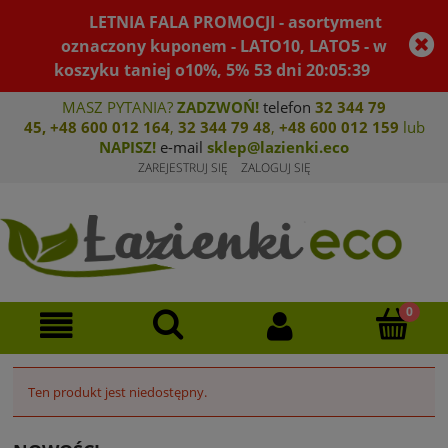
LETNIA FALA PROMOCJI - asortyment
oznaczony kuponem - LATO10, LATO5 - w
koszyku taniej o10%, 5%
53
dni
20
:
05
:
39
MASZ PYTANIA?
ZADZWOŃ!
telefon
32 344 79
45
,
+48 600 012 164
,
32 344 79 4
8
,
+4
8 600 012 159
lub
NAPISZ!
e-mail
sklep@lazienki.eco
ZAREJESTRUJ SIĘ
ZALOGUJ SIĘ
Ten produkt jest niedostępny.