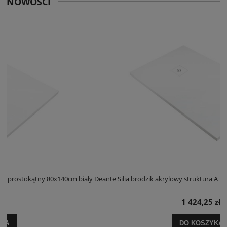
NOWOŚCI
iały
Deante Silia brodzik akrylowy struktura A prostokątny 100x120cm biał
1 424,25 zł
DO KOSZYKA