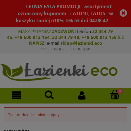
LETNIA FALA PROMOCJI - asortyment
oznaczony kuponem - LATO10, LATO5 - w
koszyku taniej o10%, 5%
53
dni
04
:
08
:
42
MASZ PYTANIA?
ZADZWOŃ!
telefon
32 344 79
45
,
+48 600 012 164
,
32 344 79 4
8
,
+4
8 600 012 159
lub
NAPISZ!
e-mail
sklep@lazienki.eco
ZAREJESTRUJ SIĘ
ZALOGUJ SIĘ
Ten produkt jest niedostępny.