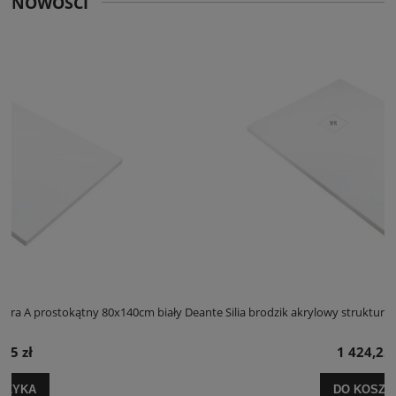
NOWOŚCI
 biały
Deante Silia brodzik akrylowy struktura A prostokątny 100x120cm bia
1 424,25 zł
DO KOSZYKA