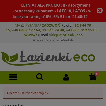
LETNIA FALA PROMOCJI - asortyment
oznaczony kuponem - LATO10, LATO5 - w
koszyku taniej o10%, 5%
51
dni
21
:
40
:
12
MASZ PYTANIA?
ZADZWOŃ!
telefon
32 344 79
45
,
+48 600 012 164
,
32 344 79 4
8
,
+4
8 600 012 159
lub
NAPISZ!
e-mail
sklep@lazienki.eco
ZAREJESTRUJ SIĘ
ZALOGUJ SIĘ
Ten produkt jest niedostępny.