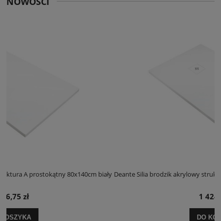
NOWOŚCI
m biały
Deante Silia brodzik akrylowy struktura A prostokątny 100x120cm b
1 424,25 zł
DO KOSZYKA