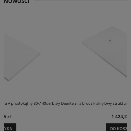
NOWOŚCI
 biały
Deante Silia brodzik akrylowy struktura A prostokątny 100x120cm bia
1 424,25 zł
DO KOSZYKA