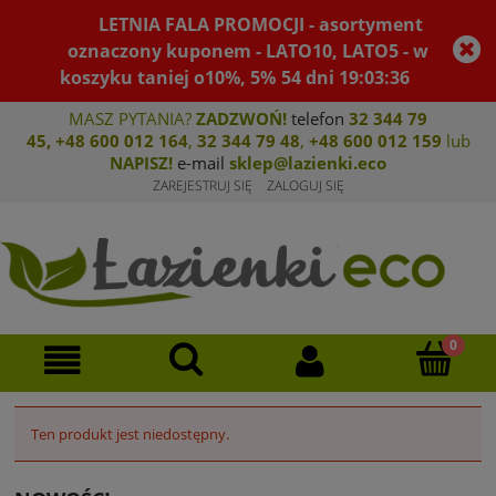
LETNIA FALA PROMOCJI - asortyment
oznaczony kuponem - LATO10, LATO5 - w
koszyku taniej o10%, 5%
54
dni
19
:
03
:
36
MASZ PYTANIA?
ZADZWOŃ!
telefon
32 344 79
45
,
+48 600 012 164
,
32 344 79 4
8
,
+4
8 600 012 159
lub
NAPISZ!
e-mail
sklep@lazienki.eco
ZAREJESTRUJ SIĘ
ZALOGUJ SIĘ
Ten produkt jest niedostępny.