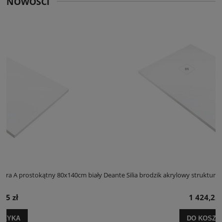
NOWOŚCI
m biały
Deante Silia brodzik akrylowy struktura A prostokątny 100x120cm bi
1 424,25 zł
DO KOSZYKA