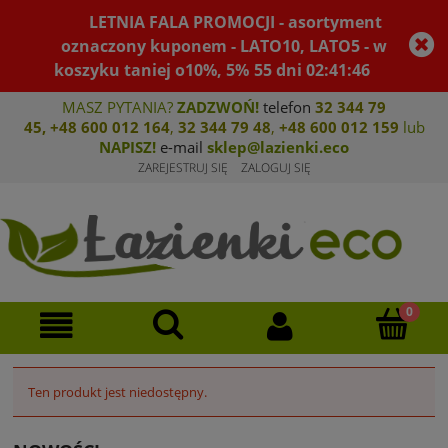
LETNIA FALA PROMOCJI - asortyment
oznaczony kuponem - LATO10, LATO5 - w
koszyku taniej o10%, 5%
55
dni
02
:
41
:
46
MASZ PYTANIA?
ZADZWOŃ!
telefon
32 344 79
45
,
+48 600 012 164
,
32 344 79 4
8
,
+4
8 600 012 159
lub
NAPISZ!
e-mail
sklep@lazienki.eco
ZAREJESTRUJ SIĘ
ZALOGUJ SIĘ
Ten produkt jest niedostępny.