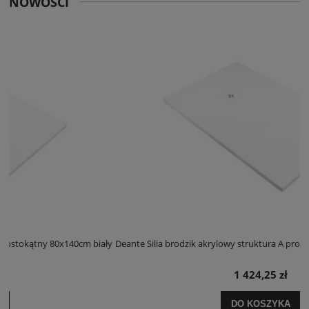
NOWOŚCI
ały
Deante Silia brodzik akrylowy struktura A prostokątny 100x120cm biały
D
1 424,25 zł
DO KOSZYKA