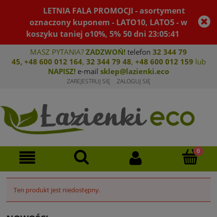
LETNIA FALA PROMOCJI - asortyment
oznaczony kuponem - LATO10, LATO5 - w
koszyku taniej o10%, 5%
50
dni
23
:
05
:
41
MASZ PYTANIA?
ZADZWOŃ!
telefon
32 344 79
45
,
+48 600 012 164
,
32 344 79 4
8
,
+4
8 600 012 159
lub
NAPISZ!
e-mail
sklep@lazienki.eco
ZAREJESTRUJ SIĘ
ZALOGUJ SIĘ
Ten produkt jest niedostępny.