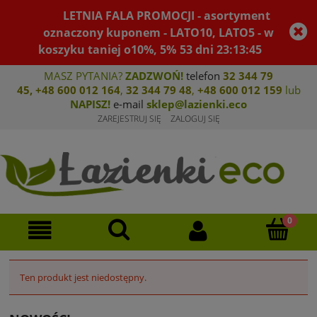
LETNIA FALA PROMOCJI - asortyment
oznaczony kuponem - LATO10, LATO5 - w
koszyku taniej o10%, 5%
53
dni
23
:
13
:
45
MASZ PYTANIA?
ZADZWOŃ!
telefon
32 344 79
45
,
+48 600 012 164
,
32 344 79 4
8
,
+4
8 600 012 159
lub
NAPISZ!
e-mail
sklep@lazienki.eco
ZAREJESTRUJ SIĘ
ZALOGUJ SIĘ
Ten produkt jest niedostępny.