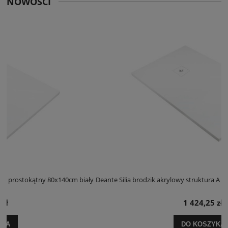
NOWOŚCI
iały
Deante Silia brodzik akrylowy struktura A prostokątny 100x120cm biał
1 424,25 zł
DO KOSZYKA