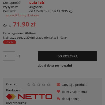
Dostępność:
Duża ilość
Wysyłka w:
48 godzin
Dostawa:
od 125,00 zł
- Kurier GEODIS
sprawdź formy dostawy
Cena nie zawiera ewentualnych kosztów płatności
71,90 zł
Cena:
Cena regularna:
81,93 zł
Najniższa cena z 30 dni przed obniżką:
81,93 zł
-12%
m2
DO KOSZYKA
dodaj do przechowalni
Ocena:
zapytaj o produkt
Producent:
poleć znajomemu
dodaj opinię
Kod produktu: