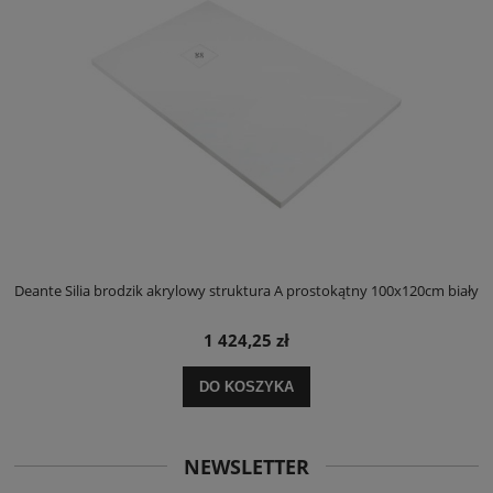
ły
Deante Silia brodzik akrylowy struktura A prostokątny 100x120cm biały
D
1 424,25 zł
DO KOSZYKA
NEWSLETTER