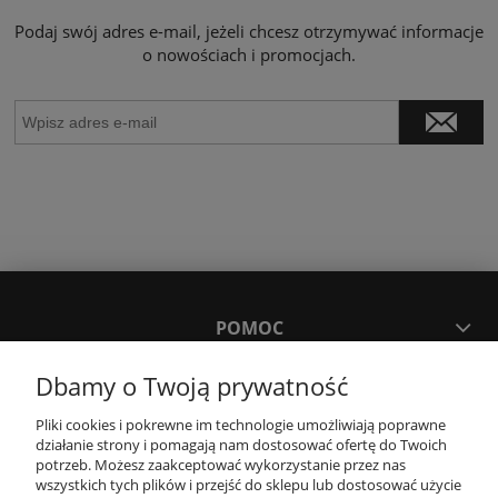
Podaj swój adres e-mail, jeżeli chcesz otrzymywać informacje
o nowościach i promocjach.
POMOC
Dbamy o Twoją prywatność
MOJE KONTO
Pliki cookies i pokrewne im technologie umożliwiają poprawne
działanie strony i pomagają nam dostosować ofertę do Twoich
PŁATNOŚCI I DOSTAWA
potrzeb. Możesz zaakceptować wykorzystanie przez nas
wszystkich tych plików i przejść do sklepu lub dostosować użycie