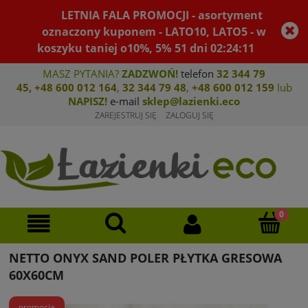
LETNIA FALA PROMOCJI - asortyment
oznaczony kuponem - LATO10, LATO5 - w
koszyku taniej o10%, 5%
51
dni
02
:
24
:
11
MASZ PYTANIA?
ZADZWOŃ!
telefon
32 344 79
45
,
+48 600 012 164
,
32 344 79 4
8
,
+4
8 600 012 159
lub
NAPISZ!
e-mail
sklep@lazienki.eco
ZAREJESTRUJ SIĘ
ZALOGUJ SIĘ
NETTO ONYX SAND POLER PŁYTKA GRESOWA
60X60CM
promocja