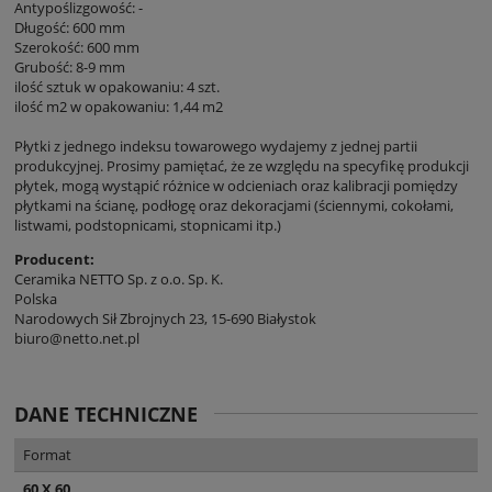
Antypoślizgowość: -
Długość: 600 mm
Szerokość: 600 mm
Grubość: 8-9 mm
ilość sztuk w opakowaniu: 4 szt.
ilość m2 w opakowaniu: 1,44 m2
Płytki z jednego indeksu towarowego wydajemy z jednej partii
produkcyjnej. Prosimy pamiętać, że ze względu na specyfikę produkcji
płytek, mogą wystąpić różnice w odcieniach oraz kalibracji pomiędzy
płytkami na ścianę, podłogę oraz dekoracjami (ściennymi, cokołami,
listwami, podstopnicami, stopnicami itp.)
Producent:
Ceramika NETTO Sp. z o.o. Sp. K.
Polska
Narodowych Sił Zbrojnych 23, 15-690 Białystok
biuro@netto.net.pl
DANE TECHNICZNE
Format
60 X 60