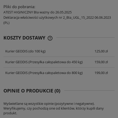
Pliki do pobrania:
ATEST HIGINICZNY BIa ważny do 26.05.2025
Deklaracja właściwości użytkowych nr 2_BIa_UGL_15_2022 06.06.2023
(PL)
KOSZTY DOSTAWY
CENA NIE ZAWIERA EWENTUALNYCH
KOSZTÓW PŁATNOŚCI
Kurier GEODIS
(do 100 kg)
125,00 zł
Kurier GEODIS
(Przesyłka całopaletowa do 450 kg)
159,00 zł
Kurier GEODIS
(Przesyłka całopaletowa do 800 kg)
199,00 zł
OPINIE O PRODUKCIE (0)
Wyświetlane są wszystkie opinie (pozytywne i negatywne).
Weryfikujemy, czy pochodzą one od klientów, którzy kupili dany
produkt.