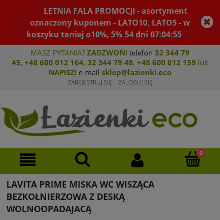
LETNIA FALA PROMOCJI - asortyment
oznaczony kuponem - LATO10, LATO5 - w
koszyku taniej o10%, 5%
54
dni
07
:
04
:
55
MASZ PYTANIA?
ZADZWOŃ!
telefon
32 344 79
45
,
+48 600 012 164
,
32 344 79 4
8
,
+4
8 600 012 159
lub
NAPISZ!
e-mail
sklep@lazienki.eco
ZAREJESTRUJ SIĘ
ZALOGUJ SIĘ
LAVITA PRIME MISKA WC WISZĄCA
BEZKOŁNIERZOWA Z DESKĄ
WOLNOOPADAJACĄ