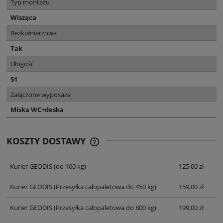
Typ montażu
Wisząca
Bezkołnierzowa
Tak
Długość
51
Załączone wyposaże
Miska WC+deska
KOSZTY DOSTAWY
CENA NIE ZAWIERA EWENTUALNYCH
KOSZTÓW PŁATNOŚCI
Kurier GEODIS
(do 100 kg)
125,00 zł
Kurier GEODIS
(Przesyłka całopaletowa do 450 kg)
159,00 zł
Kurier GEODIS
(Przesyłka całopaletowa do 800 kg)
199,00 zł