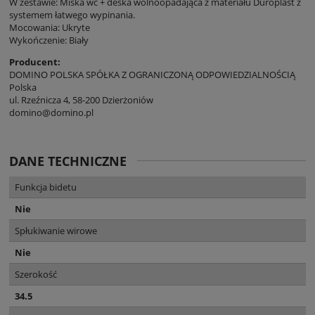
W zestawie: Miska wc + deska wolnoopadająca z materiału Duroplast z
systemem łatwego wypinania.
Mocowania: Ukryte
Wykończenie: Biały
Producent:
DOMINO POLSKA SPÓŁKA Z OGRANICZONĄ ODPOWIEDZIALNOŚCIĄ
Polska
ul. Rzeźnicza 4, 58-200 Dzierżoniów
domino@domino.pl
DANE TECHNICZNE
Funkcja bidetu
Nie
Spłukiwanie wirowe
Nie
Szerokość
34.5