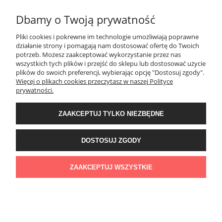
Dbamy o Twoją prywatność
MOJE KONTO
Pliki cookies i pokrewne im technologie umożliwiają poprawne
działanie strony i pomagają nam dostosować ofertę do Twoich
PŁATNOŚCI I DOSTAWA
potrzeb. Możesz zaakceptować wykorzystanie przez nas
wszystkich tych plików i przejść do sklepu lub dostosować użycie
plików do swoich preferencji, wybierając opcję "Dostosuj zgody".
Więcej o plikach cookies przeczytasz w naszej Polityce
KONTAKT
prywatności.
ZAAKCEPTUJ TYLKO NIEZBĘDNE
Wyposażenie łazienek Łazienki.eco | Pawła 23, 41-708 Ruda Śląska | E-mail:
sklep@lazienki.eco | Tel.: 600 012 164 lub 600 012 159 | TGS Przemysław
Stoń | NIP: 6312213594 | REGON: 276403698
DOSTOSUJ ZGODY
ZAAKCEPTUJ WSZYSTKIE
POKAŻ PEŁNĄ WERSJĘ STRONY
Sklep internetowy Shoper Premium