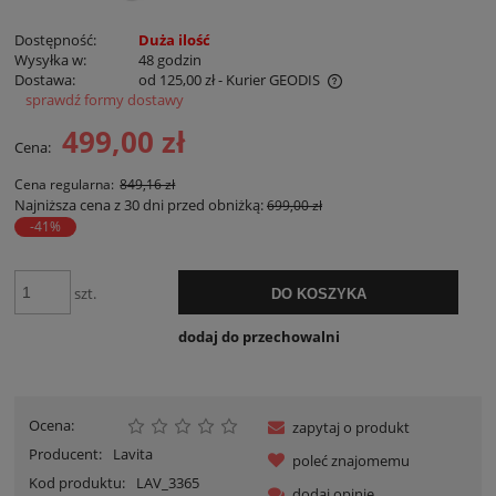
Dostępność:
Duża ilość
Wysyłka w:
48 godzin
Dostawa:
od 125,00 zł
- Kurier GEODIS
sprawdź formy dostawy
Cena nie zawiera ewentualnych kosztów płatności
499,00 zł
Cena:
Cena regularna:
849,16 zł
Najniższa cena z 30 dni przed obniżką:
699,00 zł
-41%
szt.
DO KOSZYKA
dodaj do przechowalni
Ocena:
zapytaj o produkt
Producent:
Lavita
poleć znajomemu
Kod produktu:
LAV_3365
dodaj opinię