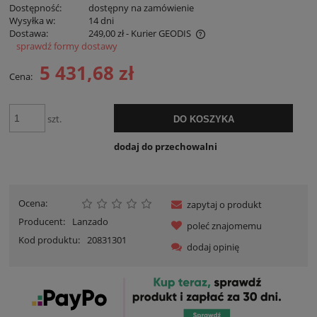
Dostępność:
dostępny na zamówienie
Wysyłka w:
14 dni
Dostawa:
249,00 zł
- Kurier GEODIS
sprawdź formy dostawy
Cena nie zawiera ewentualnych kosztów płatności
5 431,68 zł
Cena:
szt.
DO KOSZYKA
dodaj do przechowalni
Ocena:
zapytaj o produkt
Producent:
Lanzado
poleć znajomemu
Kod produktu:
20831301
dodaj opinię