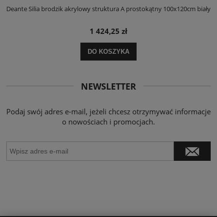
ły
Deante Silia brodzik akrylowy struktura A prostokątny 100x120cm biały
D
1 424,25 zł
DO KOSZYKA
NEWSLETTER
Podaj swój adres e-mail, jeżeli chcesz otrzymywać informacje
o nowościach i promocjach.