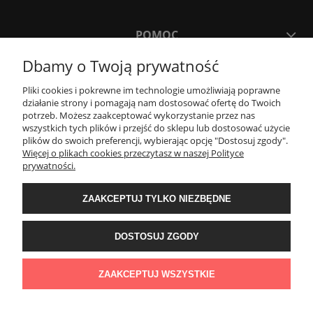
POMOC
Dbamy o Twoją prywatność
MOJE KONTO
Pliki cookies i pokrewne im technologie umożliwiają poprawne
działanie strony i pomagają nam dostosować ofertę do Twoich
potrzeb. Możesz zaakceptować wykorzystanie przez nas
PŁATNOŚCI I DOSTAWA
wszystkich tych plików i przejść do sklepu lub dostosować użycie
plików do swoich preferencji, wybierając opcję "Dostosuj zgody".
Więcej o plikach cookies przeczytasz w naszej Polityce
KONTAKT
prywatności.
ZAAKCEPTUJ TYLKO NIEZBĘDNE
Wyposażenie łazienek Łazienki.eco | Pawła 23, 41-708 Ruda Śląska | E-mail:
sklep@lazienki.eco | Tel.: 600 012 164 lub 600 012 159 | TGS Przemysław
Stoń | NIP: 6312213594 | REGON: 276403698
DOSTOSUJ ZGODY
ZAAKCEPTUJ WSZYSTKIE