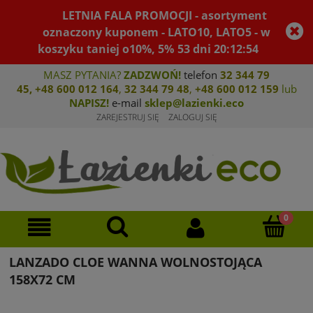
LETNIA FALA PROMOCJI - asortyment
oznaczony kuponem - LATO10, LATO5 - w
koszyku taniej o10%, 5%
53
dni
20
:
12
:
54
MASZ PYTANIA?
ZADZWOŃ!
telefon
32 344 79
45
,
+48 600 012 164
,
32 344 79 4
8
,
+4
8 600 012 159
lub
NAPISZ!
e-mail
sklep@lazienki.eco
ZAREJESTRUJ SIĘ
ZALOGUJ SIĘ
LANZADO CLOE WANNA WOLNOSTOJĄCA
158X72 CM