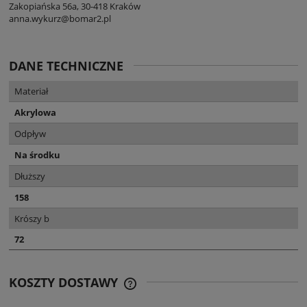
Zakopiańska 56a, 30-418 Kraków
anna.wykurz@bomar2.pl
DANE TECHNICZNE
Materiał
Akrylowa
Odpływ
Na środku
Dłuższy
158
Krószy b
72
KOSZTY DOSTAWY
CENA NIE ZAWIERA EWENTUALNYCH
KOSZTÓW PŁATNOŚCI