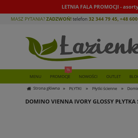
LETNIA FALA PROMOCJI - asort
MASZ PYTANIA?
ZADZWOŃ!
telefon
32 344 79 45
,
+48 600
MENU
PROMOCJE
NOWOŚCI
OUTLET
BLO
»
»
»
Strona główna
PŁYTKI
Płytki ścienne
Domin
DOMINO VIENNA IVORY GLOSSY PŁYTKA Ś