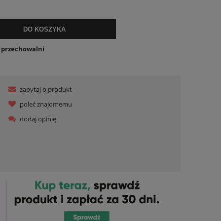
ualnych kosztów
DO KOSZYKA
o przechowalni
zapytaj o produkt
poleć znajomemu
dodaj opinię