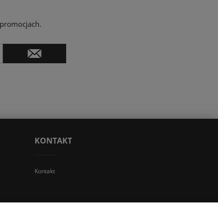
 promocjach.
KONTAKT
Kontakt
 TGS Przemysław Stoń | NIP: 6312213594 | REGON: 276403698