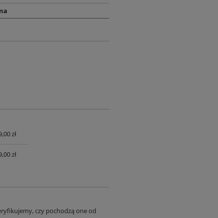
na
,00 zł
UALNYCH
,00 zł
eryfikujemy, czy pochodzą one od