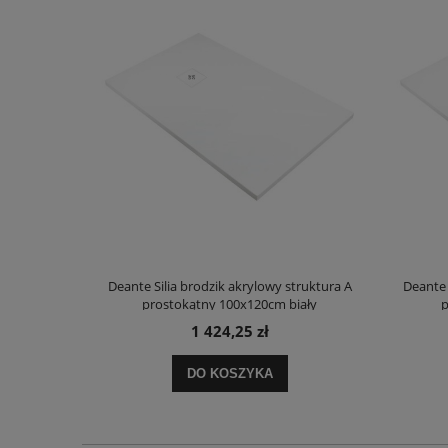
truktura A
Deante Silia brodzik akrylowy struktura A
Deante 
ały
prostokątny 100x120cm biały
p
1 424,25 zł
DO KOSZYKA