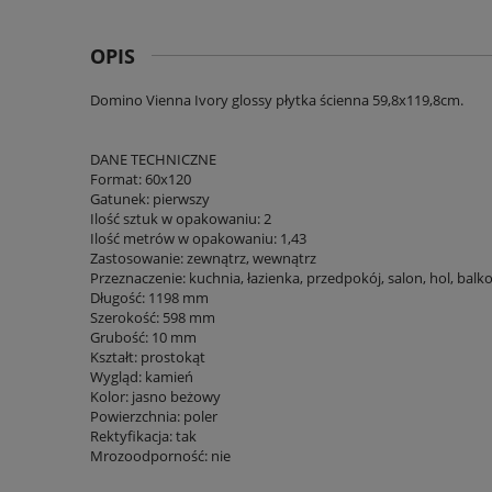
OPIS
Domino Vienna Ivory glossy płytka ścienna 59,8x119,8cm.
DANE TECHNICZNE
Format: 60x120
Gatunek: pierwszy
Ilość sztuk w opakowaniu: 2
Ilość metrów w opakowaniu: 1,43
Zastosowanie: zewnątrz, wewnątrz
Przeznaczenie: kuchnia, łazienka, przedpokój, salon, hol, balk
Długość: 1198 mm
Szerokość: 598 mm
Grubość: 10 mm
Kształt: prostokąt
Wygląd: kamień
Kolor: jasno beżowy
Powierzchnia: poler
Rektyfikacja: tak
Mrozoodporność: nie