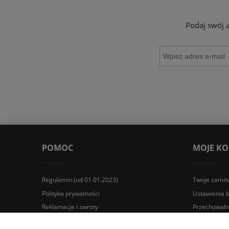
Podaj swój 
POMOC
MOJE K
Regulamin (od 01.01.2023)
Twoje zamów
Polityka prywatności
Ustawienia 
Reklamacje i zwroty
Przechowaln
Wyposażenie łazienek Łazienki.eco | Pawła 23, 41-708 Rud