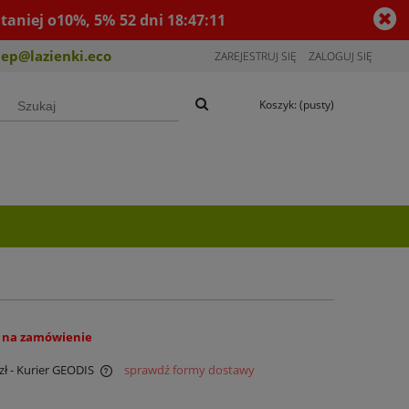
taniej o10%, 5%
52
dni
18
:
47
:
10
lep@lazienki.eco
ZAREJESTRUJ SIĘ
ZALOGUJ SIĘ
Koszyk:
(pusty)
 na zamówienie
zł
- Kurier GEODIS
sprawdź formy dostawy