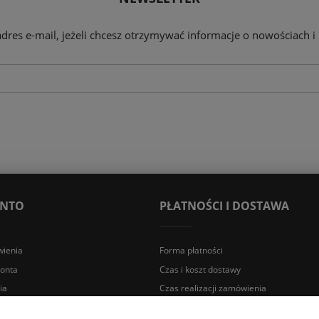
adres e-mail, jeżeli chcesz otrzymywać informacje o nowościach i
ONTO
PŁATNOŚCI I DOSTAWA
ienia
Forma płatności
konta
Czas i koszt dostawy
ia
Czas realizacji zamówienia
a Śląska | E-mail: sklep@lazienki.eco | Tel.: 600 012 164 lub 600 012 159 |