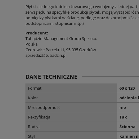
Płytki z jednego indeksu towarowego wydajemy z jednej parti
ze względu na specyfikę produkcji płytek, mogą wystąpić różni
pomiędzy płytkami na ścianę, podłogę oraz dekoracjami (ścien
podstopnicami, stopnicami itp.)
Producent:
Tubądzin Management Group Sp z o.o.
Polska
Cedrowice Parcela 11, 95-035 Ozorków
sprzedaz@tubadzin.pl
DANE TECHNICZNE
Format
60 x 120
Kolor
odcienie 
Mrozoodporność
nie
Rektyfikacja
Tak
Rodzaj
Ścienna
Styl
kamień n