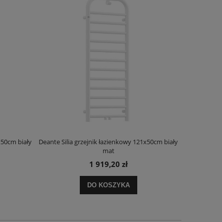
x50cm biały
Deante Silia grzejnik łazienkowy 121x50cm biały
Deante Ora
mat
1 919,20 zł
DO KOSZYKA