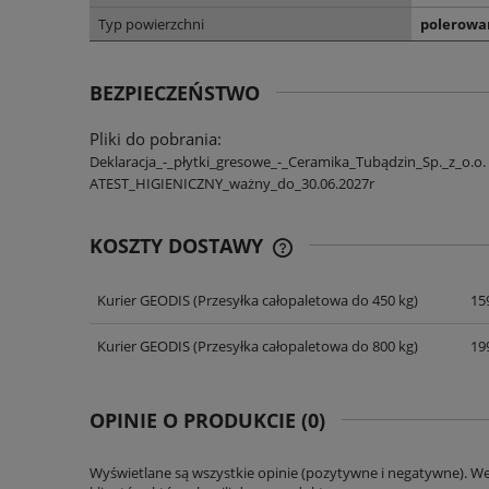
Typ powierzchni
polerowa
BEZPIECZEŃSTWO
Pliki do pobrania:
Deklaracja_-_płytki_gresowe_-_Ceramika_Tubądzin_Sp._z_o.o.
ATEST_HIGIENICZNY_ważny_do_30.06.2027r
KOSZTY DOSTAWY
Kurier GEODIS
(Przesyłka całopaletowa do 450 kg)
159
CENA NIE ZAWIERA EWENT
KOSZTÓW PŁATNOŚCI
Kurier GEODIS
(Przesyłka całopaletowa do 800 kg)
199
OPINIE O PRODUKCIE (0)
Wyświetlane są wszystkie opinie (pozytywne i negatywne). W