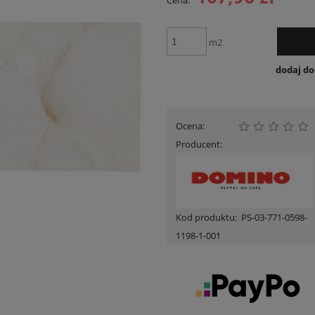
Cena:
Cena nie zawiera ewent
płatności
m2
dodaj d
Ocena:
Producent:
Kod produktu:
PS-03-771-0598-
1198-1-001