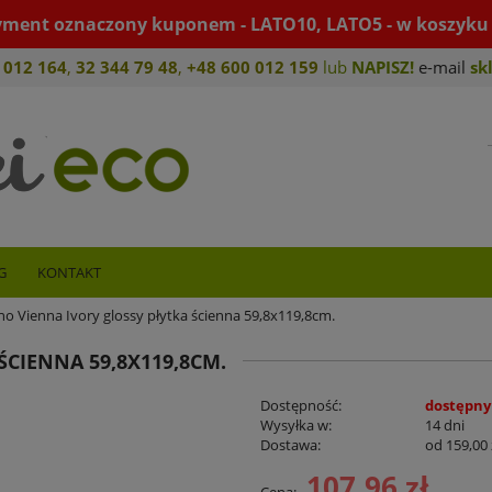
yment oznaczony kuponem - LATO10, LATO5 - w koszyku 
 012 164
,
32 344 79 4
8
,
+4
8 600 012 159
lub
NAPISZ!
e-mail
sk
G
KONTAKT
o Vienna Ivory glossy płytka ścienna 59,8x119,8cm.
CIENNA 59,8X119,8CM.
Dostępność:
dostępny
Wysyłka w:
14 dni
Dostawa:
od 159,00 
107,96 zł