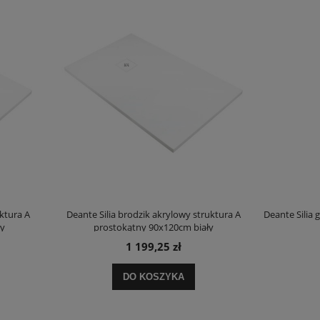
Silia brodzik akrylowy struktura A
Deante Silia grzejnik łazienkowy 157
rostokątny 90x120cm biały
mat
1 199,25 zł
2 263,20 zł
DO KOSZYKA
DO KOSZYKA