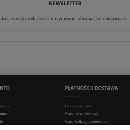
NEWSLETTER
adres e-mail, jeżeli chcesz otrzymywać informacje o nowościach i
ONTO
PŁATNOŚCI I DOSTAWA
ienia
Forma płatności
konta
Czas i koszt dostawy
ia
Czas realizacji zamówienia