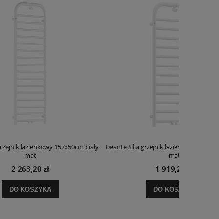
x50cm biały
Deante Silia grzejnik łazienkowy 121x50cm biały
Deante Ora
mat
1 919,20 zł
DO KOSZYKA