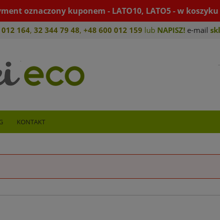
yment oznaczony kuponem - LATO10, LATO5 - w koszyku 
 012 164
,
32 344 79 4
8
,
+4
8 600 012 159
lub
NAPISZ!
e-mail
sk
G
KONTAKT