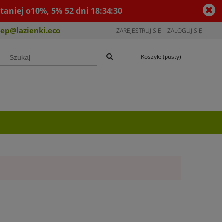
taniej o10%, 5%
52
dni
18
:
34
:
30
lep@lazienki.eco
ZAREJESTRUJ SIĘ
ZALOGUJ SIĘ
Koszyk:
(pusty)