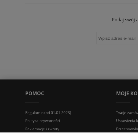
Podaj swój 
POMOC
MOJE K
Regulamin (od 01.01.2023)
Twoje zamów
Polityka prywatności
Ustawienia 
Reklamacje i zwroty
Przechowaln