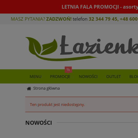
LETNIA FALA PROMOCJI - asort
MASZ PYTANIA?
ZADZWOŃ!
telefon
32 344 79 45
,
+48 600
MENU
PROMOCJE
NOWOŚCI
OUTLET
BLO
Strona główna
Ten produkt jest niedostępny.
NOWOŚCI