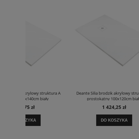
truktura A
Deante Silia brodzik akrylowy struktura A
Deante 
ały
prostokątny 100x120cm biały
p
1 424,25 zł
DO KOSZYKA