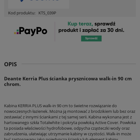
Kod produktu:
KTS_039P
OPIS
Deante Kerria Plus ścianka prysznicowa walk-in 90 cm
chrom.
Kabina KERRIA PLUS walk-in 90 cm to świetne rozwiązanie do
nowoczesnych łazienek. Można ją montować z brodzikiem lub bez oraz
zestawiać z innymi ściankami z tej samej serii. Kabina wykonana jest z
hartowanego szkła Totalwhite i pokryta powłoką Active Cover. Powłoka
ta posiada właściwości hydrofobowe, odpycha cząsteczki wody oraz
zabrudzenia, ułatwiając utrzymanie kabiny w czystości. Walk-in może
być zastosowany jako pojedyncza ścianka lub element kabiny.