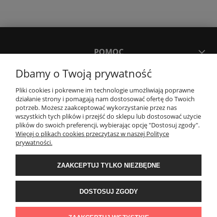
POMOC
Dbamy o Twoją prywatność
MOJE KONTO
Pliki cookies i pokrewne im technologie umożliwiają poprawne
działanie strony i pomagają nam dostosować ofertę do Twoich
potrzeb. Możesz zaakceptować wykorzystanie przez nas
PŁATNOŚCI I DOSTAWA
wszystkich tych plików i przejść do sklepu lub dostosować użycie
plików do swoich preferencji, wybierając opcję "Dostosuj zgody".
Więcej o plikach cookies przeczytasz w naszej Polityce
KONTAKT
prywatności.
ZAAKCEPTUJ TYLKO NIEZBĘDNE
Wyposażenie łazienek Łazienki.eco | Pawła 23, 41-708 Ruda Śląska | E-mail:
sklep@lazienki.eco | Tel.: 600 012 164 lub 600 012 159 | TGS Przemysław
Stoń | NIP: 6312213594 | REGON: 276403698
DOSTOSUJ ZGODY