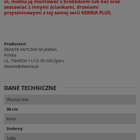
in, można ją montować z brodzikiem lub bez oraz
zestawiać z innymi ściankami, drzwiami
przysznicowymi z tej samej serii KERRIA PLUS.
Producent:
DEANTE ANTCZAK SP.JAWNA
Polska
UL. TWARDA 11/13, 95-100 Zgierz
deante@deante.pl
DANE TECHNICZNE
Dłuższy bok
90 cm
Kolor
Srebrny
Szkło