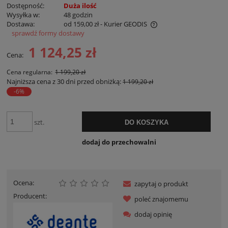
Dostępność:
Duża ilość
Wysyłka w:
48 godzin
Dostawa:
od 159,00 zł
- Kurier GEODIS
sprawdź formy dostawy
Cena nie zawiera ewentualnych kosztów płatności
1 124,25 zł
Cena:
Cena regularna:
1 199,20 zł
Najniższa cena z 30 dni przed obniżką:
1 199,20 zł
-6%
szt.
DO KOSZYKA
dodaj do przechowalni
Ocena:
zapytaj o produkt
Producent:
poleć znajomemu
dodaj opinię