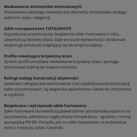
Maskowanie elementów montażowych
Maskownice ukrywają nieestetyczne elementy montażowe, dodając
kabinom szyku i elegancji.
Szkło transparentne TOTALWHITE
Krystalicznie przeźroczyste, bezpieczne szkło hartowane z niską
zawartością tlenków żelaza. Daje poczucie wytworności i doskonale
eksponuje armaturę znajdującą się we wnętrzu kabiny.
Profile niwelujące krzywiznę ścian
System profili umożliwia niwelowanie krzywizny ścian i pomaga
dostosować kabinę do miejsca montażu.
Relingi nadają konstrukcji sztywności
Zadaniem relingów jest wzmocnienie oraz ustabilizowanie konstrukcji
kabin prysznicowych. Są elegancko wykończone i łatwe do utrzymania
w czystości.
Bezpieczne i wytrzymałe szkło hartowane
Szkło hartowane ma twardszą powierzchnię i jest bardziej odporne na
zarysowania, uderzenia i nagłe zmiany temperatury - zgodnie z normą
europejską PN-EN. Ponadto jest to szkło bezpieczne, co poświadcza
Atest z Instytutu Szkła i Ceramiki.