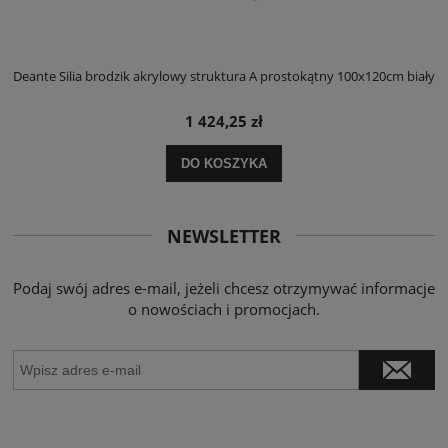
ły
Deante Silia brodzik akrylowy struktura A prostokątny 100x120cm biały
D
1 424,25 zł
DO KOSZYKA
NEWSLETTER
Podaj swój adres e-mail, jeżeli chcesz otrzymywać informacje
o nowościach i promocjach.