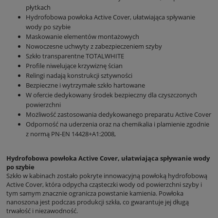
płytkach
Hydrofobowa powłoka Active Cover, ułatwiająca spływanie
wody po szybie
Maskowanie elementów montażowych
Nowoczesne uchwyty z zabezpieczeniem szyby
Szkło transparentne TOTALWHITE
Profile niwelujące krzywiznę ścian
Relingi nadają konstrukcji sztywności
Bezpieczne i wytrzymałe szkło hartowane
W ofercie dedykowany środek bezpieczny dla czyszczonych
powierzchni
Możliwość zastosowania dedykowanego preparatu Active Cover
Odporność na uderzenia oraz na chemikalia i plamienie zgodnie
z normą PN-EN 14428+A1:2008,
Hydrofobowa powłoka Active Cover, ułatwiająca spływanie wody
po szybie
Szkło w kabinach zostało pokryte innowacyjną powłoką hydrofobową
Active Cover, która odpycha cząsteczki wody od powierzchni szyby i
tym samym znacznie ogranicza powstanie kamienia. Powłoka
nanoszona jest podczas produkcji szkła, co gwarantuje jej długą
trwałość i niezawodność.