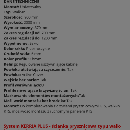
DANE TECHNICZNE
Montaż:
Uniwersalny
Typ:
Walk-In
Szerokość:
900 mm
Wysokość
: 2000 mm
Wymiar boczny:
870 mm
Zakres regulacji od:
700 mm
Zakres regulacji do:
1200 mm
Wypełnienie:
Szkło
Kolor szkła:
Przezroczyste
Grubość szkła:
6 mm
Kolor profilu:
Chrom
Relingi:
Regulowane usztywniające kabinę
Powłoka ułatwiająca czyszczenie:
Tak
Powłoka:
Active Cover
Wejście bez barier:
Tak
Profil wyrównujący:
U
Profile niwelujące krzywiznę ścian:
Tak
Maskowanie elementów montażowych:
Tak
Możliwość montażu bez brodzika:
Tak
Montaż:
Do kompletowania z drzwiami prysznicowymi KTS, walk-in
KTS, możliwość montażu z ruchomym panelem KTS
System KERRIA PLUS - ścianka prysznicowa typu walk-