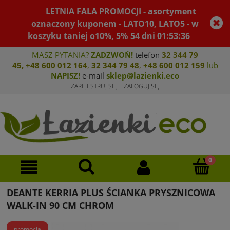
LETNIA FALA PROMOCJI - asortyment
oznaczony kuponem - LATO10, LATO5 - w
koszyku taniej o10%, 5%
54
dni
01
:
53
:
36
MASZ PYTANIA?
ZADZWOŃ!
telefon
32 344 79
45
,
+48 600 012 164
,
32 344 79 4
8
,
+4
8 600 012 159
lub
NAPISZ!
e-mail
sklep@lazienki.eco
ZAREJESTRUJ SIĘ
ZALOGUJ SIĘ
DEANTE KERRIA PLUS ŚCIANKA PRYSZNICOWA
WALK-IN 90 CM CHROM
promocja