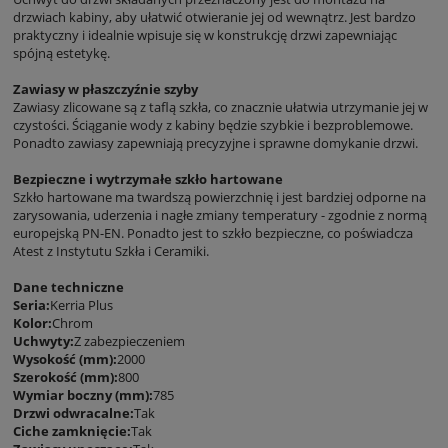
drzwiach kabiny, aby ułatwić otwieranie jej od wewnątrz. Jest bardzo
praktyczny i idealnie wpisuje się w konstrukcję drzwi zapewniając
spójną estetykę.
Zawiasy w płaszczyźnie szyby
Zawiasy zlicowane są z taflą szkła, co znacznie ułatwia utrzymanie jej w
czystości. Ściąganie wody z kabiny będzie szybkie i bezproblemowe.
Ponadto zawiasy zapewniają precyzyjne i sprawne domykanie drzwi.
Bezpieczne i wytrzymałe szkło hartowane
Szkło hartowane ma twardszą powierzchnię i jest bardziej odporne na
zarysowania, uderzenia i nagłe zmiany temperatury - zgodnie z normą
europejską PN-EN. Ponadto jest to szkło bezpieczne, co poświadcza
Atest z Instytutu Szkła i Ceramiki.
Dane techniczne
Seria:
Kerria Plus
Kolor:
Chrom
Uchwyty:
Z zabezpieczeniem
Wysokość (mm):
2000
Szerokość (mm):
800
Wymiar boczny (mm):
785
Drzwi odwracalne:
Tak
Ciche zamknięcie:
Tak