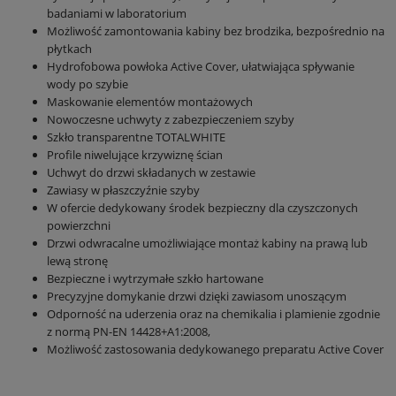
badaniami w laboratorium
Możliwość zamontowania kabiny bez brodzika, bezpośrednio na
płytkach
Hydrofobowa powłoka Active Cover, ułatwiająca spływanie
wody po szybie
Maskowanie elementów montażowych
Nowoczesne uchwyty z zabezpieczeniem szyby
Szkło transparentne TOTALWHITE
Profile niwelujące krzywiznę ścian
Uchwyt do drzwi składanych w zestawie
Zawiasy w płaszczyźnie szyby
W ofercie dedykowany środek bezpieczny dla czyszczonych
powierzchni
Drzwi odwracalne umożliwiające montaż kabiny na prawą lub
lewą stronę
Bezpieczne i wytrzymałe szkło hartowane
Precyzyjne domykanie drzwi dzięki zawiasom unoszącym
Odporność na uderzenia oraz na chemikalia i plamienie zgodnie
z normą PN-EN 14428+A1:2008,
Możliwość zastosowania dedykowanego preparatu Active Cover