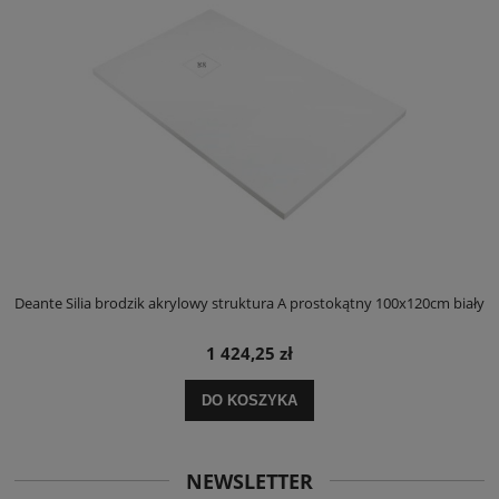
ły
Deante Silia brodzik akrylowy struktura A prostokątny 100x120cm biały
D
1 424,25 zł
DO KOSZYKA
NEWSLETTER