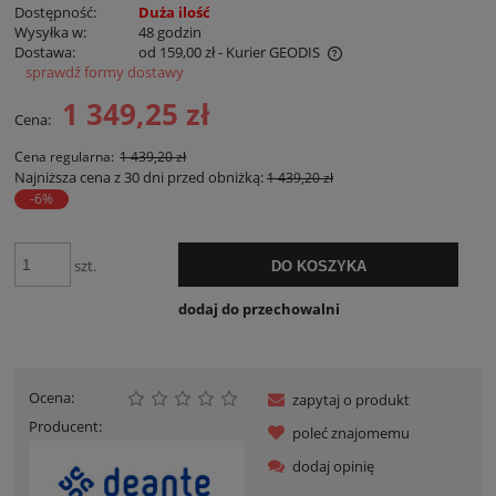
Dostępność:
Duża ilość
Wysyłka w:
48 godzin
Dostawa:
od 159,00 zł
- Kurier GEODIS
sprawdź formy dostawy
Cena nie zawiera ewentualnych kosztów płatności
1 349,25 zł
Cena:
Cena regularna:
1 439,20 zł
Najniższa cena z 30 dni przed obniżką:
1 439,20 zł
-6%
szt.
DO KOSZYKA
dodaj do przechowalni
Ocena:
zapytaj o produkt
Producent:
poleć znajomemu
dodaj opinię