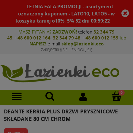
LETNIA FALA PROMOCJI - asortyment
oznaczony kuponem - LATO10, LATO5 - w
koszyku taniej o10%, 5%
52
dni
00
:
59
:
22
MASZ PYTANIA?
ZADZWOŃ!
telefon
32 344 79
45
,
+48 600 012 164
,
32 344 79 4
8
,
+4
8 600 012 159
lub
NAPISZ!
e-mail
sklep@lazienki.eco
ZAREJESTRUJ SIĘ
ZALOGUJ SIĘ
DEANTE KERRIA PLUS DRZWI PRYSZNICOWE
SKŁADANE 80 CM CHROM
promocja