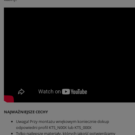
NAJWAŻNIEJSZE CECHY
Uwaga! Przy montażu wnękowym koniecznie dokup
odpowiedni profil KTS_N00X lub KTS_000X
Tylko najlepsze materiały, których jakość potwierdzamy