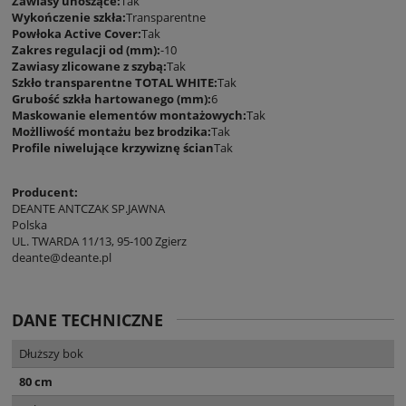
Zawiasy unoszące:
Tak
Wykończenie szkła:
Transparentne
Powłoka Active Cover:
Tak
Zakres regulacji od (mm):
-10
Zawiasy zlicowane z szybą:
Tak
Szkło transparentne TOTAL WHITE:
Tak
Grubość szkła hartowanego (mm):
6
Maskowanie elementów montażowych:
Tak
Możlliwość montażu bez brodzika:
Tak
Profile niwelujące krzywiznę ścian
Tak
Producent:
DEANTE ANTCZAK SP.JAWNA
Polska
UL. TWARDA 11/13, 95-100 Zgierz
deante@deante.pl
DANE TECHNICZNE
Dłuższy bok
80 cm