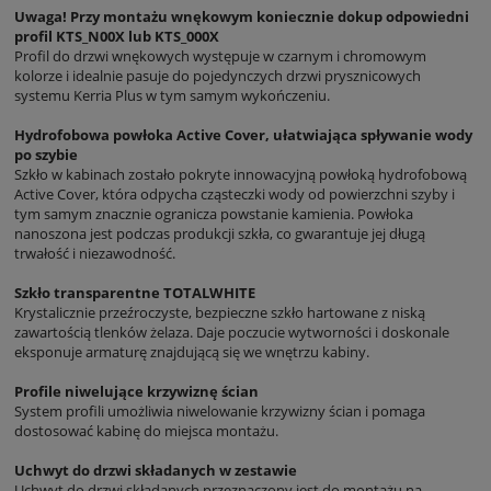
Uwaga! Przy montażu wnękowym koniecznie dokup odpowiedni
profil KTS_N00X lub KTS_000X
Profil do drzwi wnękowych występuje w czarnym i chromowym
kolorze i idealnie pasuje do pojedynczych drzwi prysznicowych
systemu Kerria Plus w tym samym wykończeniu.
Hydrofobowa powłoka Active Cover, ułatwiająca spływanie wody
po szybie
Szkło w kabinach zostało pokryte innowacyjną powłoką hydrofobową
Active Cover, która odpycha cząsteczki wody od powierzchni szyby i
tym samym znacznie ogranicza powstanie kamienia. Powłoka
nanoszona jest podczas produkcji szkła, co gwarantuje jej długą
trwałość i niezawodność.
Szkło transparentne TOTALWHITE
Krystalicznie przeźroczyste, bezpieczne szkło hartowane z niską
zawartością tlenków żelaza. Daje poczucie wytworności i doskonale
eksponuje armaturę znajdującą się we wnętrzu kabiny.
Profile niwelujące krzywiznę ścian
System profili umożliwia niwelowanie krzywizny ścian i pomaga
dostosować kabinę do miejsca montażu.
Uchwyt do drzwi składanych w zestawie
Uchwyt do drzwi składanych przeznaczony jest do montażu na