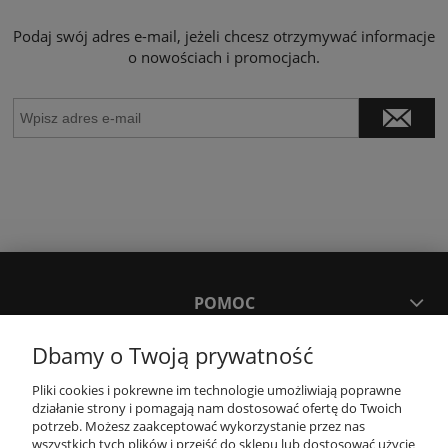
Podaj swój adres e-mail, jeżeli chcesz otrzymywać informacje
o nowościach i promocjach.
POMOC
Dbamy o Twoją prywatność
MOJE KONTO
Pliki cookies i pokrewne im technologie umożliwiają poprawne
działanie strony i pomagają nam dostosować ofertę do Twoich
PŁATNOŚCI I DOSTAWA
potrzeb. Możesz zaakceptować wykorzystanie przez nas
wszystkich tych plików i przejść do sklepu lub dostosować użycie