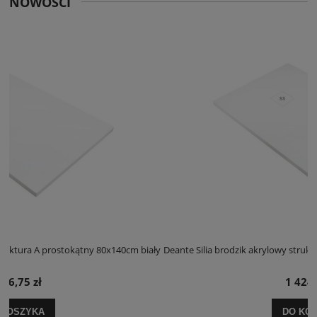
NOWOŚCI
cm biały
Deante Silia brodzik akrylowy struktura A prostokątny 100x120cm b
1 424,25 zł
DO KOSZYKA