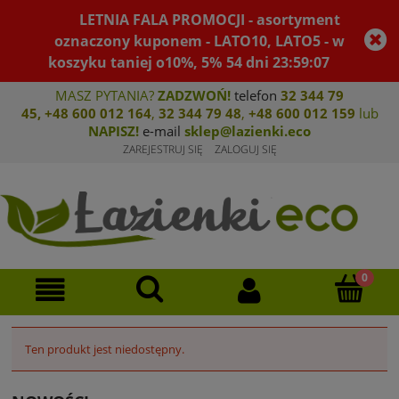
LETNIA FALA PROMOCJI - asortyment
oznaczony kuponem - LATO10, LATO5 - w
koszyku taniej o10%, 5%
54
dni
23
:
59
:
07
MASZ PYTANIA?
ZADZWOŃ!
telefon
32 344 79
45
,
+48 600 012 164
,
32 344 79 4
8
,
+4
8 600 012 159
lub
NAPISZ!
e-mail
sklep@lazienki.eco
ZAREJESTRUJ SIĘ
ZALOGUJ SIĘ
Ten produkt jest niedostępny.