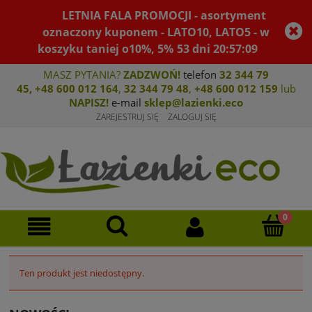
LETNIA FALA PROMOCJI - asortyment
oznaczony kuponem - LATO10, LATO5 - w
koszyku taniej o10%, 5%
53
dni
20
:
57
:
09
MASZ PYTANIA?
ZADZWOŃ!
telefon
32 344 79
45
,
+48 600 012 164
,
32 344 79 4
8
,
+4
8 600 012 159
lub
NAPISZ!
e-mail
sklep@lazienki.eco
ZAREJESTRUJ SIĘ
ZALOGUJ SIĘ
Ten produkt jest niedostępny.