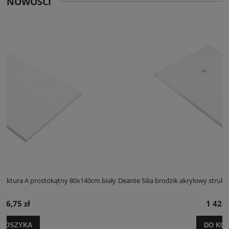
NOWOŚCI
cm biały
Deante Silia brodzik akrylowy struktura A prostokątny 100x120cm b
1 424,25 zł
DO KOSZYKA