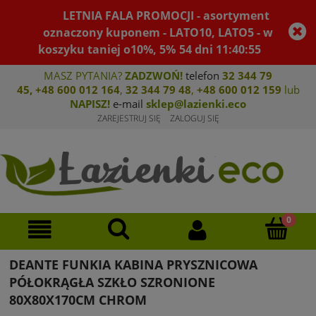
LETNIA FALA PROMOCJI - asortyment
oznaczony kuponem - LATO10, LATO5 - w
koszyku taniej o10%, 5%
54
dni
11
:
40
:
55
MASZ PYTANIA?
ZADZWOŃ!
telefon
32 344 79
45
,
+48 600 012 164
,
32 344 79 4
8
,
+4
8 600 012 159
lub
NAPISZ!
e-mail
sklep@lazienki.eco
ZAREJESTRUJ SIĘ
ZALOGUJ SIĘ
DEANTE FUNKIA KABINA PRYSZNICOWA
PÓŁOKRĄGŁA SZKŁO SZRONIONE
80X80X170CM CHROM