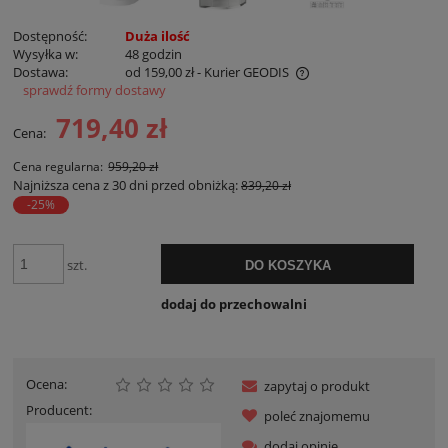
Dostępność:
Duża ilość
Wysyłka w:
48 godzin
Dostawa:
od 159,00 zł
- Kurier GEODIS
sprawdź formy dostawy
Cena nie zawiera ewentualnych kosztów płatności
719,40 zł
Cena:
Cena regularna:
959,20 zł
Najniższa cena z 30 dni przed obniżką:
839,20 zł
-25%
szt.
DO KOSZYKA
dodaj do przechowalni
Ocena:
zapytaj o produkt
Producent:
poleć znajomemu
dodaj opinię