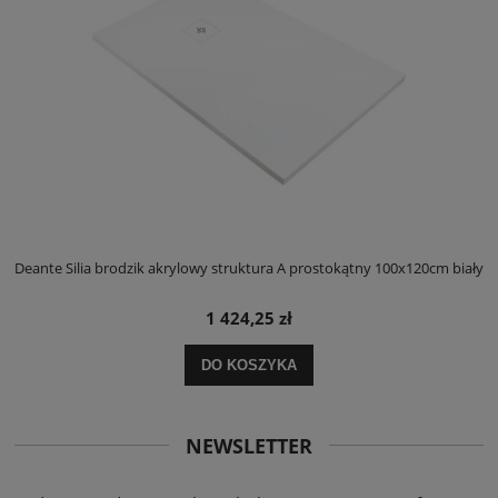
ły
Deante Silia brodzik akrylowy struktura A prostokątny 100x120cm biały
D
1 424,25 zł
DO KOSZYKA
NEWSLETTER