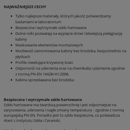
NAJWAŻNIEJSZE CECHY
Tylko najlepsze materiały, których jakość potwierdzamy
badaniami w laboratorium
Bezpieczne i wytrzymałe szkło hartowane
Dolne rolki pozwalają na wypięcie drzwi i łatwiejszą pielęgnację
kabiny
Maskowanie elementów montażowych
Możliwość zamontowania kabiny bez brodzika, bezpośrednio na
płytkach
Profile niwelujące krzywiznę ścian
Odporność na uderzenia oraz na chemikalia i plamienie zgodnie
z normą PN-EN 14428+A1:2008,
Kabina sprzedawana bez brodzika
Bezpieczne i wytrzymałe szkło hartowane
Szkło hartowane ma twardszą powierzchnię i jest odporniejsze na
zarysowania, uderzenia i nagłe zmiany temperatury - zgodnie z normą
europejską PN-EN. Ponadto jest to szkło bezpieczne, co poświadcza
Atest z Instytutu Szkła i Ceramiki.