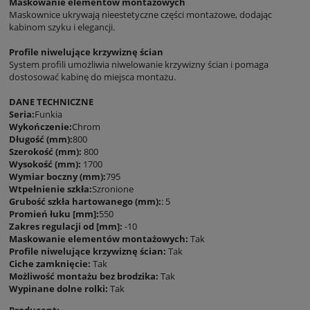
Maskowanie elementów montażowych
Maskownice ukrywają nieestetyczne części montażowe, dodając
kabinom szyku i elegancji.
Profile niwelujące krzywiznę ścian
System profili umożliwia niwelowanie krzywizny ścian i pomaga
dostosować kabinę do miejsca montażu.
DANE TECHNICZNE
Seria:
Funkia
Wykończenie:
Chrom
Długość (mm):
800
Szerokość (mm):
800
Wysokość (mm):
1700
Wymiar boczny (mm):
795
Wtpełnienie szkła:
Szronione
Grubość szkła hartowanego (mm):
: 5
Promień łuku [mm]:
550
Zakres regulacji od [mm]:
-10
Maskowanie elementów montażowych:
Tak
Profile niwelujące krzywiznę ścian:
Tak
Ciche zamknięcie:
Tak
Możliwość montażu bez brodzika:
Tak
Wypinane dolne rolki:
Tak
Producent: