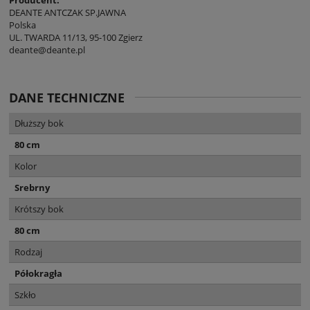
DEANTE ANTCZAK SP.JAWNA
Polska
UL. TWARDA 11/13, 95-100 Zgierz
deante@deante.pl
DANE TECHNICZNE
Dłuższy bok
80 cm
Kolor
Srebrny
Krótszy bok
80 cm
Rodzaj
Półokragła
Szkło