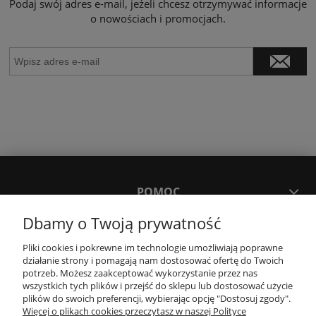
Podaj swój adres e-mail, jeżeli chcesz otrzymywać informacje
o nowościach i promocjach.
POMOC
Dbamy o Twoją prywatność
MOJE KONTO
Pliki cookies i pokrewne im technologie umożliwiają poprawne
działanie strony i pomagają nam dostosować ofertę do Twoich
potrzeb. Możesz zaakceptować wykorzystanie przez nas
PŁATNOŚCI I DOSTAWA
wszystkich tych plików i przejść do sklepu lub dostosować użycie
plików do swoich preferencji, wybierając opcję "Dostosuj zgody".
Więcej o plikach cookies przeczytasz w naszej Polityce