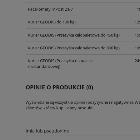
Paczkomaty InPost 24/7
1
Kurier GEODIS
(do 100 kg)
125
Kurier GEODIS
(Przesyłka całopaletowa do 450 kg)
159
Kurier GEODIS
(Przesyłka całopaletowa do 800 kg)
199
Kurier GEODIS
(Przesyłka na palecie
249
niestandardowej)
OPINIE O PRODUKCIE (0)
Wyświetlane są wszystkie opinie (pozytywne i negatywne). W
klientów, którzy kupili dany produkt.
Imię lub pseudonim: