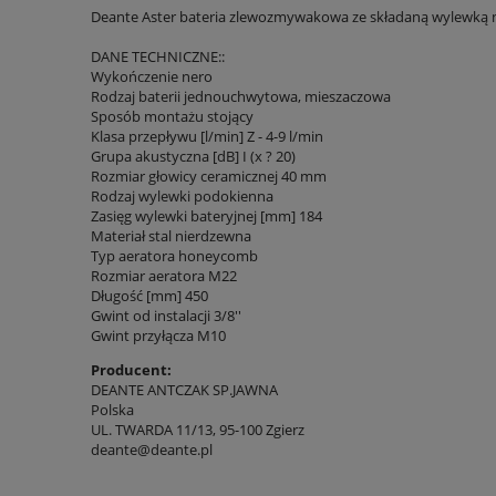
Deante Aster bateria zlewozmywakowa ze składaną wylewką 
DANE TECHNICZNE::
Wykończenie nero
Rodzaj baterii jednouchwytowa, mieszaczowa
Sposób montażu stojący
Klasa przepływu [l/min] Z - 4-9 l/min
Grupa akustyczna [dB] I (x ? 20)
Rozmiar głowicy ceramicznej 40 mm
Rodzaj wylewki podokienna
Zasięg wylewki bateryjnej [mm] 184
Materiał stal nierdzewna
Typ aeratora honeycomb
Rozmiar aeratora M22
Długość [mm] 450
Gwint od instalacji 3/8''
Gwint przyłącza M10
Producent:
DEANTE ANTCZAK SP.JAWNA
Polska
UL. TWARDA 11/13, 95-100 Zgierz
deante@deante.pl