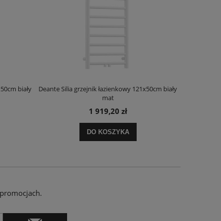
x50cm biały
Deante Silia grzejnik łazienkowy 121x50cm biały
Deante Ora
mat
1 919,20 zł
DO KOSZYKA
 promocjach.