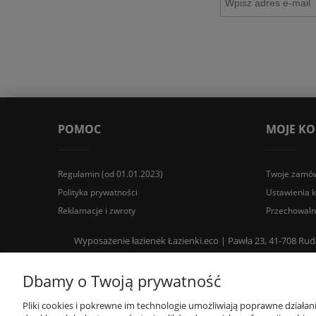
POMOC
MOJE K
Regulamin (od 01.01.2023)
Twoje zamów
Polityka prywatności
Ustawienia 
Reklamacje i zwroty
Przechowaln
Wyposażenie łazienek Łazienki.eco | Pawła 23, 41-708 Rud
Dbamy o Twoją prywatność
Pliki cookies i pokrewne im technologie umożliwiają poprawne działa