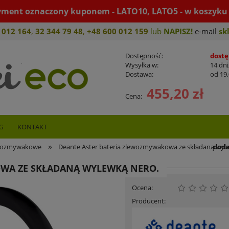
yment oznaczony kuponem - LATO10, LATO5 - w koszyku 
 012 164
,
32 344 79 4
8
,
+4
8 600 012 159
lub
NAPISZ!
e-mail
sk
Dostępność:
dostę
Wysyłka w:
14 dni
Dostawa:
od 19,
455,20 zł
Cena:
Cena nie zawiera ewen
płatności
szt.
G
KONTAKT
»
doda
ewozmywakowe
Deante Aster bateria zlewozmywakowa ze składaną wyl
OWA ZE SKŁADANĄ WYLEWKĄ NERO.
Ocena:
Producent: