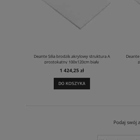
truktura A
Deante Silia brodzik akrylowy struktura A
Deante 
ały
prostokątny 100x120cm biały
p
1 424,25 zł
DO KOSZYKA
Podaj swój 