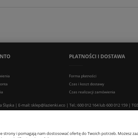
ONTO
PŁATNOŚCI I DOSTAWA
ienia
Forma płatności
konta
Czas i koszt dostawy
ia
Czas realizacji zamówienia
a Śląska | E-mail: sklep@lazienki.eco | Tel.: 600 012 164 lub 600 012 159 |
nie strony i pomagają nam dostosować ofertę do Twoich potrzeb. Możesz zaa