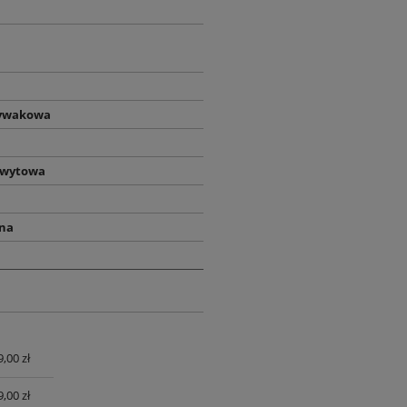
ywakowa
hwytowa
na
9,00 zł
UALNYCH
9,00 zł