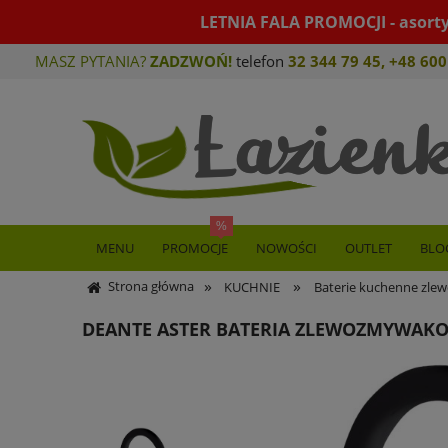
LETNIA FALA PROMOCJI - asort
MASZ PYTANIA?
ZADZWOŃ!
telefon
32 344 79 45
,
+48 600
MENU
PROMOCJE
NOWOŚCI
OUTLET
BLO
»
»
Strona główna
KUCHNIE
Baterie kuchenne zl
DEANTE ASTER BATERIA ZLEWOZMYWAK