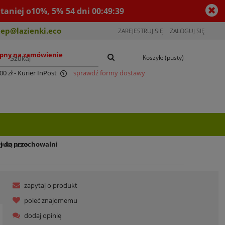
taniej o10%, 5%
54
dni
00
:
49
:
39
lep@lazienki.eco
ZAREJESTRUJ SIĘ
ZALOGUJ SIĘ
pny na zamówienie
Koszyk:
(pusty)
00 zł
- Kurier InPost
sprawdź formy dostawy
tualnych kosztów
DO KOSZYKA
j do przechowalni
ewką nero.
zapytaj o produkt
poleć znajomemu
dodaj opinię