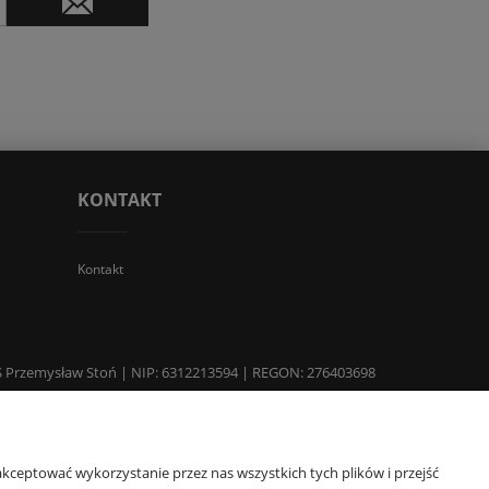
KONTAKT
Kontakt
 TGS Przemysław Stoń | NIP: 6312213594 | REGON: 276403698
kceptować wykorzystanie przez nas wszystkich tych plików i przejść