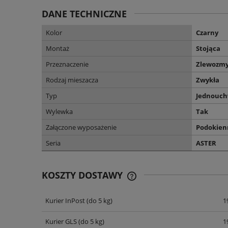
DANE TECHNICZNE
Kolor
Czarny
Montaż
Stojąca
Przeznaczenie
Zlewozm
Rodzaj mieszacza
Zwykła
Typ
Jednouc
Wylewka
Tak
Załączone wyposażenie
Podokien
Seria
ASTER
KOSZTY DOSTAWY
Kurier InPost
(do 5 kg)
1
CENA NIE ZAWIERA EWENT
KOSZTÓW PŁATNOŚCI
Kurier GLS
(do 5 kg)
1