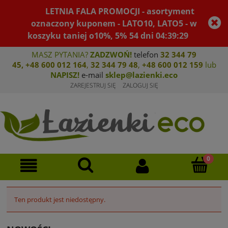
LETNIA FALA PROMOCJI - asortyment
oznaczony kuponem - LATO10, LATO5 - w
koszyku taniej o10%, 5%
54
dni
04
:
39
:
29
MASZ PYTANIA?
ZADZWOŃ!
telefon
32 344 79
45
,
+48 600 012 164
,
32 344 79 4
8
,
+4
8 600 012 159
lub
NAPISZ!
e-mail
sklep@lazienki.eco
ZAREJESTRUJ SIĘ
ZALOGUJ SIĘ
Ten produkt jest niedostępny.