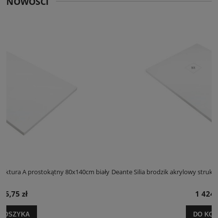
NOWOŚCI
iały
Deante Silia brodzik akrylowy struktura A prostokątny 100x120cm biał
1 424,25 zł
DO KOSZYKA