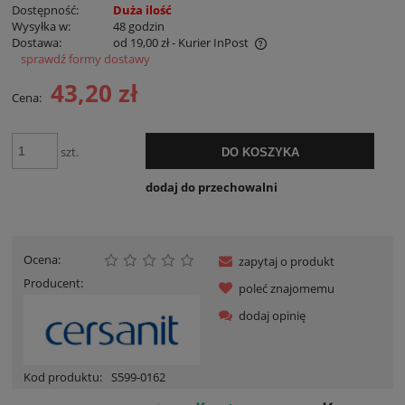
Dostępność:
Duża ilość
Wysyłka w:
48 godzin
Dostawa:
od 19,00 zł
- Kurier InPost
sprawdź formy dostawy
Cena nie zawiera ewentualnych kosztów płatności
43,20 zł
Cena:
szt.
DO KOSZYKA
dodaj do przechowalni
Ocena:
zapytaj o produkt
Producent:
poleć znajomemu
dodaj opinię
Kod produktu:
S599-0162