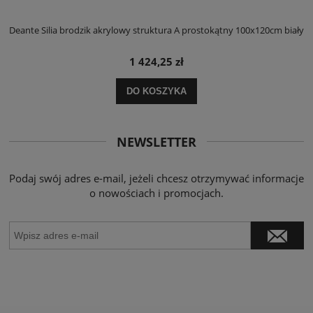
ły
Deante Silia brodzik akrylowy struktura A prostokątny 100x120cm biały
D
1 424,25 zł
DO KOSZYKA
NEWSLETTER
Podaj swój adres e-mail, jeżeli chcesz otrzymywać informacje
o nowościach i promocjach.