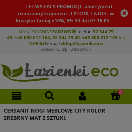
LETNIA FALA PROMOCJI - asortyment
oznaczony kuponem - LATO10, LATO5 - w
koszyku taniej o10%, 5%
53
dni
07
:
16
:
04
MASZ PYTANIA?
ZADZWOŃ!
telefon
32 344 79
45
,
+48 600 012 164
,
32 344 79 4
8
,
+4
8 600 012 159
lub
NAPISZ!
e-mail
sklep@lazienki.eco
ZAREJESTRUJ SIĘ
ZALOGUJ SIĘ
CERSANIT NOGI MEBLOWE CITY KOLOR
SREBRNY MAT 2 SZTUKI.