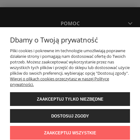
POMOC
Dbamy o Twoją prywatność
MOJE KONTO
Pliki cookies i pokrewne im technologie umożliwiają poprawne
działanie strony i pomagają nam dostosować ofertę do Twoich
PŁATNOŚCI I DOSTAWA
potrzeb. Możesz zaakceptować wykorzystanie przez nas
wszystkich tych plików i przejść do sklepu lub dostosować użycie
plików do swoich preferencji, wybierając opcję "Dostosuj zgody".
Więcej o plikach cookies przeczytasz w naszej Polityce
KONTAKT
prywatności.
Wyposażenie łazienek Łazienki.eco | Pawła 23, 41-708 Ruda Śląska | E-mail:
ZAAKCEPTUJ TYLKO NIEZBĘDNE
sklep@lazienki.eco | Tel.: 600 012 164 lub 600 012 159 | TGS Przemysław
Stoń | NIP: 6312213594 | REGON: 276403698
DOSTOSUJ ZGODY
ZAAKCEPTUJ WSZYSTKIE