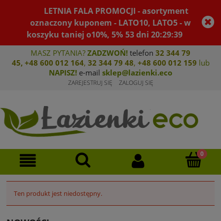
LETNIA FALA PROMOCJI - asortyment
oznaczony kuponem - LATO10, LATO5 - w
koszyku taniej o10%, 5%
53
dni
20
:
29
:
39
MASZ PYTANIA?
ZADZWOŃ!
telefon
32 344 79
45
,
+48 600 012 164
,
32 344 79 4
8
,
+4
8 600 012 159
lub
NAPISZ!
e-mail
sklep@lazienki.eco
ZAREJESTRUJ SIĘ
ZALOGUJ SIĘ
Ten produkt jest niedostępny.