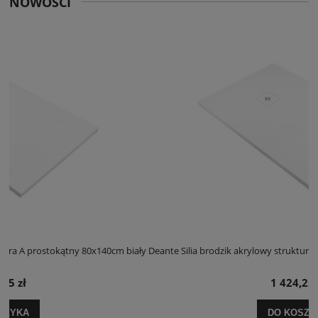
NOWOŚCI
cm biały
Deante Silia brodzik akrylowy struktura A prostokątny 100x120cm b
1 424,25 zł
DO KOSZYKA