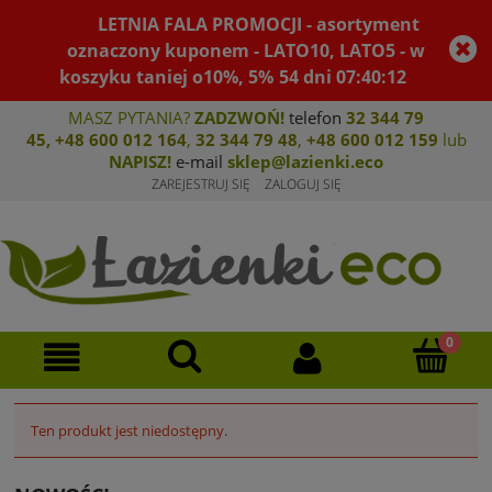
LETNIA FALA PROMOCJI - asortyment
oznaczony kuponem - LATO10, LATO5 - w
koszyku taniej o10%, 5%
54
dni
07
:
40
:
12
MASZ PYTANIA?
ZADZWOŃ!
telefon
32 344 79
45
,
+48 600 012 164
,
32 344 79 4
8
,
+4
8 600 012 159
lub
NAPISZ!
e-mail
sklep@lazienki.eco
ZAREJESTRUJ SIĘ
ZALOGUJ SIĘ
Ten produkt jest niedostępny.