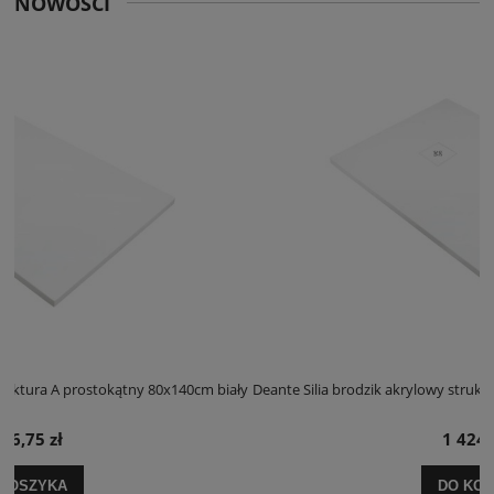
NOWOŚCI
m biały
Deante Silia brodzik akrylowy struktura A prostokątny 100x120cm b
1 424,25 zł
DO KOSZYKA