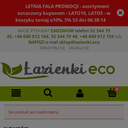
LETNIA FALA PROMOCJI - asortyment
oznaczony kuponem - LATO10, LATO5 - w
koszyku taniej o10%, 5%
53
dni
06
:
38
:
14
MASZ PYTANIA?
ZADZWOŃ!
telefon
32 344 79
45
,
+48 600 012 164
,
32 344 79 4
8
,
+4
8 600 012 159
lub
NAPISZ!
e-mail
sklep@lazienki.eco
ZAREJESTRUJ SIĘ
ZALOGUJ SIĘ
Ten produkt jest niedostępny.