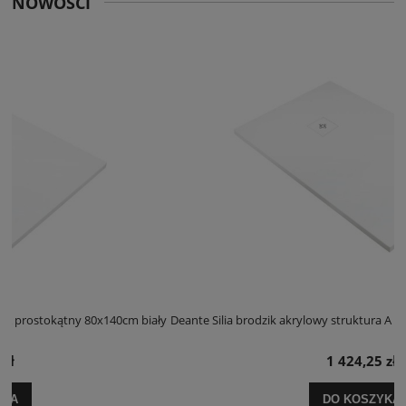
NOWOŚCI
iały
Deante Silia brodzik akrylowy struktura A prostokątny 100x120cm biał
1 424,25 zł
DO KOSZYKA