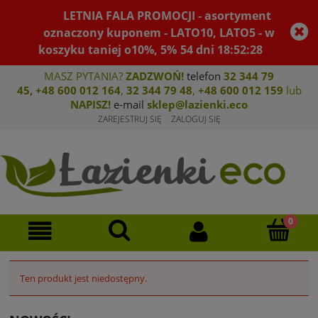
LETNIA FALA PROMOCJI - asortyment
oznaczony kuponem - LATO10, LATO5 - w
koszyku taniej o10%, 5%
54
dni
18
:
52
:
28
MASZ PYTANIA?
ZADZWOŃ!
telefon
32 344 79
45
,
+48 600 012 164
,
32 344 79 4
8
,
+4
8 600 012 159
lub
NAPISZ!
e-mail
sklep@lazienki.eco
ZAREJESTRUJ SIĘ
ZALOGUJ SIĘ
Ten produkt jest niedostępny.